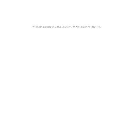
본 광고는 Google 애드센스 광고이며, 본 사이트와는 무관합니다.