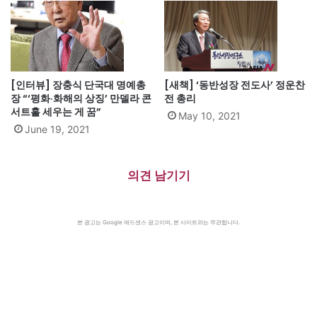
[인터뷰] 장충식 단국대 명예총
[새책] ‘동반성장 전도사’ 정운찬
장 “‘평화·화해의 상징’ 만델라 콘
전 총리
서트홀 세우는 게 꿈”
May 10, 2021
June 19, 2021
의견 남기기
본 광고는 Google 애드센스 광고이며, 본 사이트와는 무관합니다.