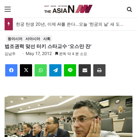
메뉴
한궁 탄생 20년, 이제 AI를 쏜다…오늘 ‘한궁의 날’ 새 도약 선언
동아시아
서아시아
사회
법조권력 맞선 터키 스타교수 ‘오스만 잔’
May 17, 2012
김남주
완독 약 4 분 소요
Facebook
X
WhatsApp
Telegram
Line
이메일
인쇄