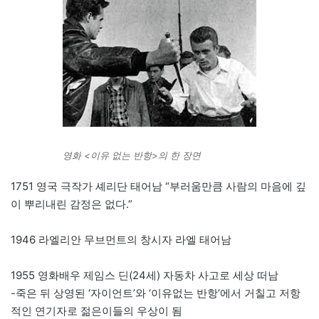
영화 <이유 없는 반항>의 한 장면
1751 영국 극작가 셰리단 태어남 “부러움만큼 사람의 마음에 깊
이 뿌리내린 감정은 없다.”
1946 라엘리안 무브먼트의 창시자 라엘 태어남
1955 영화배우 제임스 딘(24세) 자동차 사고로 세상 떠남
-죽은 뒤 상영된 ‘자이언트’와 ‘이유없는 반항’에서 거칠고 저항
적인 연기자로 젊은이들의 우상이 됨