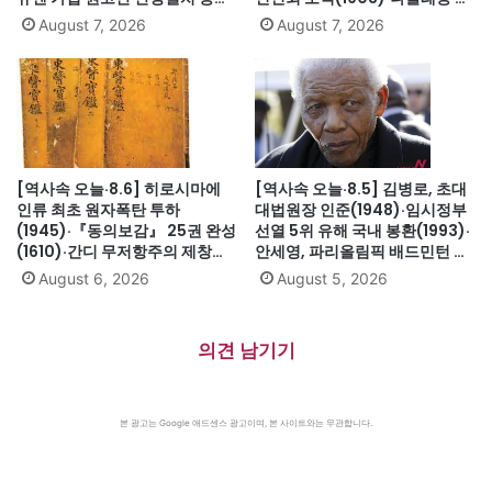
(1991)·싱가포르, 말레이시아에
인트헬레나섬 유배(1815)·英 해
August 7, 2026
August 7, 2026
서 분리 독립(1965)·닉슨, 워터
군, 스페인 무적함대 격파
게이트로 사상 첫 대통령 사임
(1588)·美 화성탐사로봇 큐리오
(1974)
시티 화성 착륙(2012)·日, 화이
트리스트에서 한국 제외(2019)
[역사속 오늘·8.6] 히로시마에
[역사속 오늘·8.5] 김병로, 초대
인류 최초 원자폭탄 투하
대법원장 인준(1948)·임시정부
(1945)·『동의보감』 25권 완성
선열 5위 유해 국내 봉환(1993)·
(1610)·간디 무저항주의 제창
안세영, 파리올림픽 배드민턴 여
(1931)·대전엑스포 개막(1993)·
자단식 금메달(2024)·하시나 방
August 6, 2026
August 5, 2026
자메이카, 영국에서 독립(1962)
글라데시 총리 인도 망명
(2024)·미·영·소, 부분적 핵실험
금지조약 조인(1963)·넬슨 만델
의견 남기기
라 체포, 27년 옥고의 시작
(1962)
본 광고는 Google 애드센스 광고이며, 본 사이트와는 무관합니다.