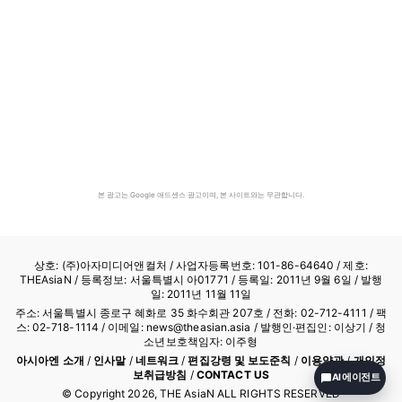
본 광고는 Google 애드센스 광고이며, 본 사이트와는 무관합니다.
상호: (주)아자미디어앤컬처 /
사업자등록번호: 101-86-64640
/ 제호:
THEAsiaN / 등록정보: 서울특별시 아01771 / 등록일: 2011년 9월 6일 / 발행
일: 2011년 11월 11일
주소: 서울특별시 종로구 혜화로 35 화수회관 207호 / 전화: 02-712-4111 /
팩
스: 02-718-1114
/ 이메일: news@theasian.asia / 발행인·편집인: 이상기 / 청
소년보호책임자: 이주형
아시아엔 소개
/
인사말
/
네트워크
/
편집강령 및 보도준칙
/
이용약관
/
개인정
보취급방침
/
CONTACT US
AI 에이전트
© Copyright
2026
, THE AsiaN ALL RIGHTS RESERVED