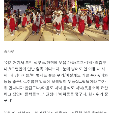
영산재
“여기저기서 모인 식구들/만면에 웃음 가득/호호~하하 즐겁구
나.//오랜만에 만난 혈육 어디보자…눈에 넣어도 안 아플 내 새
끼, 내 강아지들//이렇게도 좋을 수가/이렇게도 기쁠 수가//어화
둥둥 좋구나…주름진 얼굴에 보름달이 두둥실…팔월이라 한가
위 만나니까 반갑구나,/마음도 넉넉 음식도 넉넉/웃음소리 요란
하고 집안이 들썩들썩…”-권정아 ‘어화둥둥 좋구나, 한가위가 좋
구나’
“만남의 설렘보다, 헤어짐의 아쉬움보다 소중한 것은 함께하는