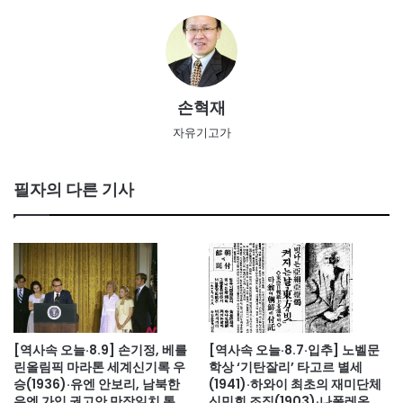
손혁재
자유기고가
필자의 다른 기사
[역사속 오늘·8.9] 손기정, 베를
[역사속 오늘·8.7·입추] 노벨문
린올림픽 마라톤 세계신기록 우
학상 ‘기탄잘리’ 타고르 별세
승(1936)·유엔 안보리, 남북한
(1941)·하와이 최초의 재미단체
유엔 가입 권고안 만장일치 통과
신민회 조직(1903)·나폴레옹 세