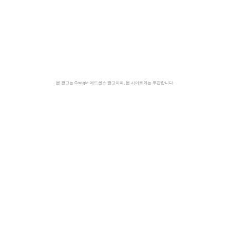
본 광고는 Google 애드센스 광고이며, 본 사이트와는 무관합니다.