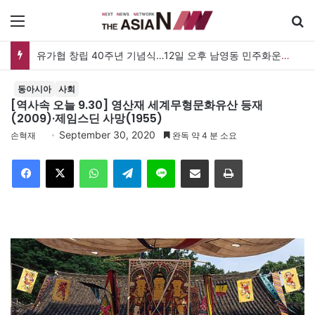
메뉴
유가협 창립 40주년 기념식…12일 오후 남영동 민주화운동기념관
동아시아
사회
[역사속 오늘 9.30] 영산재 세계무형문화유산 등재
(2009)·제임스딘 사망(1955)
September 30, 2020
손혁재
완독 약 4 분 소요
Facebook
X
WhatsApp
Telegram
Line
이메일
인쇄