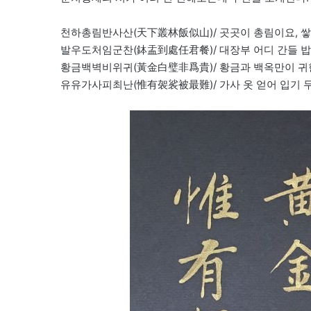
천하총림반사산(天下叢林飯似山)/ 곳곳이 총림이요, 
발우도처임군찬(鉢盂到處任君餐)/ 대장부 어디 간들 밥
황금백벽비위귀(黃金白璧非爲貴)/ 황금과 백옥만이 귀
유유가사피최난(惟有袈裟被最難)/ 가사 옷 얻어 입기 