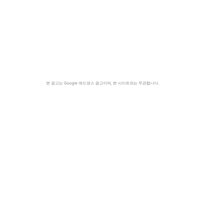
본 광고는 Google 애드센스 광고이며, 본 사이트와는 무관합니다.