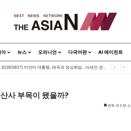
시아
뉴스
오피니언
다국어판
AI 에이전트
[아시아라운드업 20260807] 미얀마 대통령, 태국과 정상회담…아세안 관계개선 모색
금산사 부목이 됐을까?
완독 약 5 분 