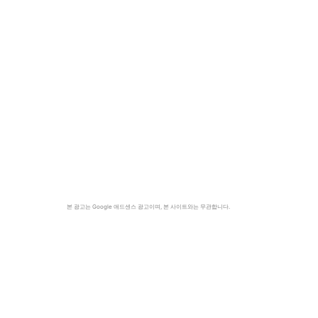
본 광고는 Google 애드센스 광고이며, 본 사이트와는 무관합니다.