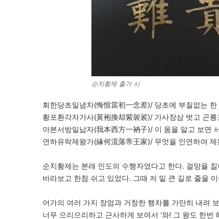
순치황제 출가 시
회한당초일념차(悔恨當初一念差)/ 당초에 부질없는 한
황포환각자가사(黃袍換却紫袈裟)/ 가사장삼 벗고 곤룡
아본서방일납자(我本西方一衲子)/ 이 몸을 알고 보면 
연하유락제왕가(緣何流落帝王家)/ 무엇을 인연하여 제
순치황제는 본래 인도의 수행자였다고 한다. 걸망을 짊
바라보고 한참 쉬고 있었다. 그때 저 밑 큰 길로 줄을 
어가의 여러 가지 장엄과 거창한 행차를 가만히 내려 
너무 으리으리하고 근사하게 보여서 ‘와! 그 왕도 한번 