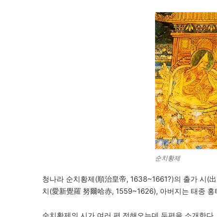
순치황제
청나라 순치황제(順治皇帝, 1638~1661?)의 출가 시
치(愛新覺羅 努爾哈赤, 1559~1626), 아버지는 태종 홍
순치황제의 시가 여러 편 전해오는데 두편을 소개한다.