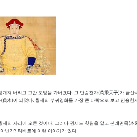
개쳐 버리고 그만 도망을 가버렸다. 그 만승천자(萬乘天子)가 금산
(負木)이 되었다. 황제의 부귀영화를 가장 큰 타락으로 보고 만승천
 황제의 자리에 오른 것이다. 그러나 권세도 헛됨을 알고 본래면목(本
 아닌가? 티베트에 이런 이야기가 있다.