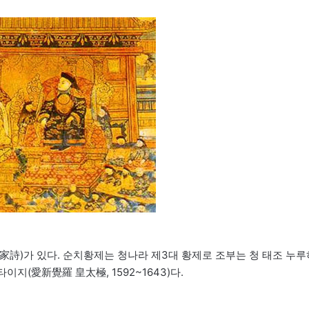
(出家詩)가 있다. 순치황제는 청나라 제3대 황제로 조부는 청 태조 누루
타이지(愛新覺羅 皇太極, 1592~1643)다.