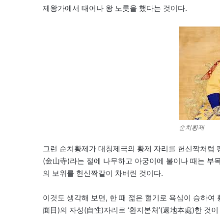
제왕가에서 태어나 왕 노릇을 했다는 것이다.
순치황제
그런 순치황제가 대청제국의 황제 자리를 헌신짝처럼 팽
(金山寺)라는 절에 나무하고 아궁이에 불이나 때는 부목
의 보위를 헌신짝같이 차버린 것이다.
이것도 생각해 보면, 한 때 젊은 혈기로 욕심이 승하여
面目)의 자성(自性)자리로 ‘환지본처’(還地本處)한 것이