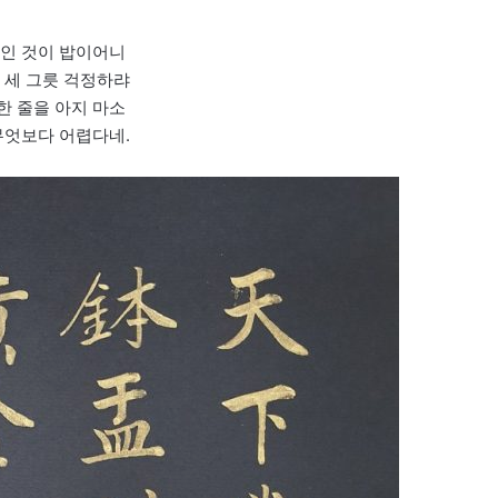
쌓인 것이 밥이어니
 세 그릇 걱정하랴
한 줄을 아지 마소
무엇보다 어렵다네.