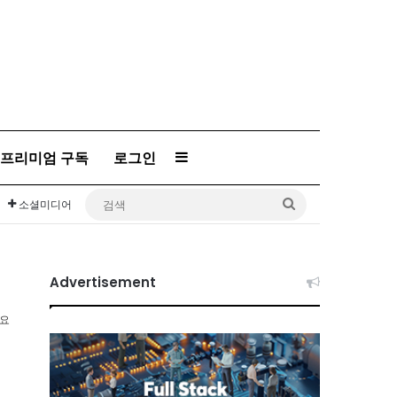
프리미엄 구독
로그인
Sidebar
검
소셜미디어
색
Advertisement
소요