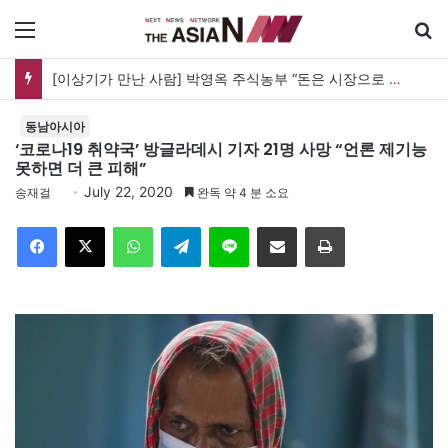
메뉴
[이상기가 만난 사람] 박영옥 주식농부 “돈은 시장으로 갔지만, 투자는 사라지고 거래만 남았다”
동남아시아
‘코로나19 취약국’ 방글라데시 기자 21명 사망 “언론 제기능
못하면 더 큰 피해”
July 22, 2020
송재걸
완독 약 4 분 소요
Facebook
X
WhatsApp
Telegram
Line
이메일
인쇄