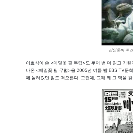
김인문씨 주연
이효석이 쓴 <메밀꽃 필 무렵>도 두어 번 더 읽고 가련
나온 <메밀꽃 필 무렵>을 2005년 여름 밤 EBS TV문
에 놀러갔던 일도 떠오른다. 그런데, 그때 왜 그 댁을 