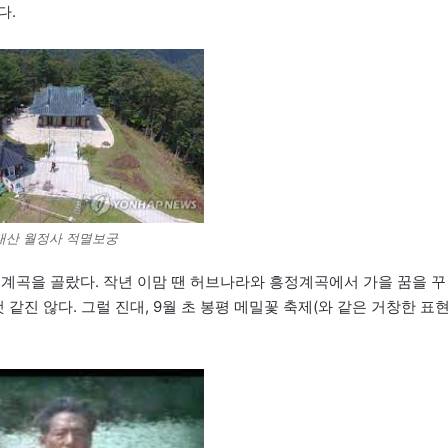
다.
대산 월정사 적멸보궁
정계곡을 골랐다. 작년 이맘 땐 허브나라와 흥정계곡에서 가을 꿈을 꾸
같진 않다. 그럴 진대, 9월 초 봉평 메밀꽃 축제(와 같은 거창한 표