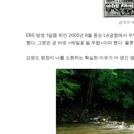
김지미 
EBS 방영 1달쯤 뒤인 2005년 9월 중순 LA공항에서
쭸다. 그분은 곧 바로 <메밀꽃 필 무렵>이라 했다. 물
강원도 평창이 나를 소환하는 확실한 이유가 더 생긴 셈