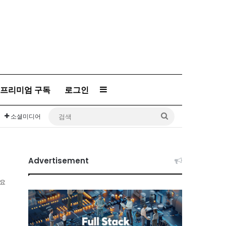
프리미엄 구독
로그인
Sidebar
검
소셜미디어
색
Advertisement
소요