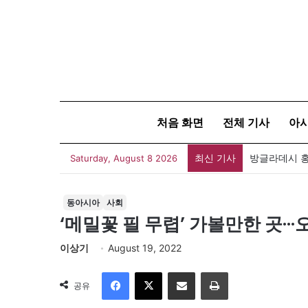
처음 화면
전체 기사
아
최신 기사
아자뉴스바이트
Saturday, August 8 2026
동아시아
사회
‘메밀꽃 필 무렵’ 가볼만한 곳··
이상기
August 19, 2022
Facebook
X
이메일
인쇄
공유