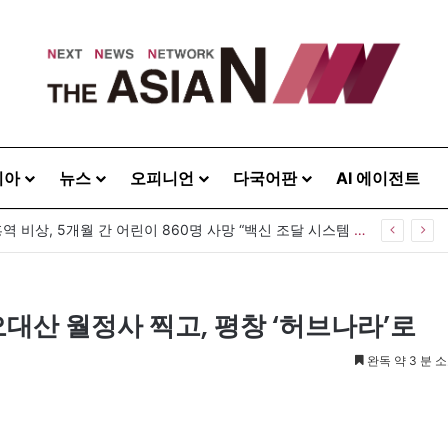
시아
뉴스
오피니언
다국어판
AI 에이전트
 20260808
·오대산 월정사 찍고, 평창 ‘허브나라’로
완독 약 3 분 