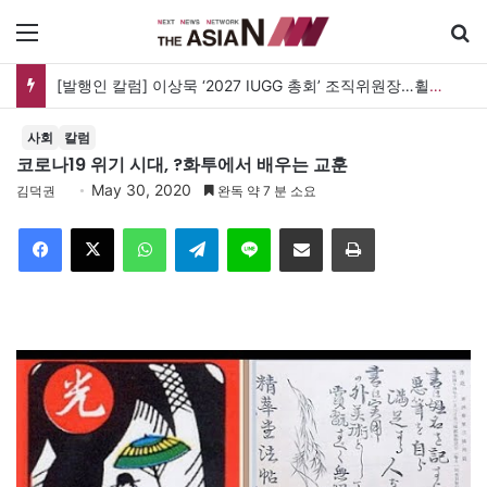
메뉴
[발행인 칼럼] 이상묵 ‘2027 IUGG 총회’ 조직위원장…휠체어 위에서 지구를 움직이는 학자
사회
칼럼
코로나19 위기 시대, ?화투에서 배우는 교훈
May 30, 2020
김덕권
완독 약 7 분 소요
Facebook
X
WhatsApp
Telegram
Line
이메일
인쇄