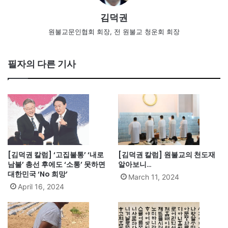
김덕권
원불교문인협회 회장, 전 원불교 청운회 회장
필자의 다른 기사
[김덕권 칼럼] ‘고집불통’ ‘내로
[김덕권 칼럼] 원불교의 천도재
남불’ 총선 후에도 ‘소통’ 못하면
알아보니…
대한민국 ‘No 희망’
March 11, 2024
April 16, 2024