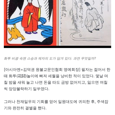
화투 비광 속엔 스승과 제자의 도가 담겨 있다. 과연 무엇일까?
[아시아엔=김덕권 원불교문인협회 명예회장] 필자는 젊어서 한
때 화투(花鬪)놀이에 빠져 세월을 낭비한 적이 있었다. 몇날 며
칠 밤을 새워 놀고 나면 돈을 따도 금방 없어지고, 잃으면 며칠
씩 앙앙불락하기 일쑤였다.
그러나 천재일우의 기회를 얻어 일원대도에 귀의한 후, 주색잡
기와 완전히 결별을 했다.