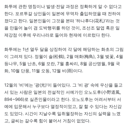
화투에 관한 명칭이나 발생·전달 과정은 정확하게 알 수 없다고
한다. 포르투갈 상인들이 일본에 무역차 출입하였을 때 전하여
졌다고 한다. 일본인들이 그것을 본떠 ‘하나후다(花札)’라는 것
을 만들어 놀이 겸 도박행위를 하던 것이, 조선조 말엽 혹은 일
제강점 이후에 우리나라로 들어와 현재에 이르렀다 한다.
화투에는 1년 열두 달을 상징하여 각 달에 해당하는 화초의 그림
이 그려져 있다. 정월이 솔(松鶴), 2월 매화(梅鳥), 3월 벚꽃, 4월
등나무, 5월 난초, 6월 모란, 7월 홍싸리, 8월 공산명월, 9월 국
화, 10월 단풍, 11월 오동, 12월 비(雨)이다.
12월의 ‘비’에는 ‘광(光)’이 들어있다. 그 ‘비 광’ 속에 우산을 들고
서 있는 사람은 일본의 전설적인 서예가인 오노도후(小野道風,
894~966)로 실존인물이라고 한다. 오노도후는 어려서부터 서
예에 입문해서 누구보다 열정적이었고, 잘 할 수 있다는 자신감
도 있었다. 시간이 지날수록 일취월장하는 자신의 실력을 느꼈
고, 글씨는 갈수록 힘이 붙어서 거침이 없었다.