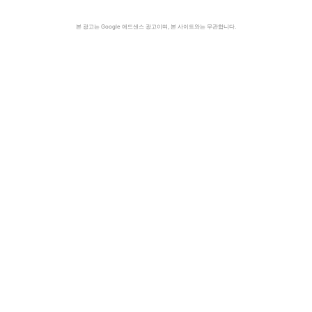
본 광고는 Google 애드센스 광고이며, 본 사이트와는 무관합니다.