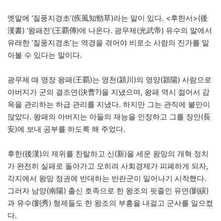
옛말에 ‘질풍지경초’(疾風知勁草)라는 말이 있다. <후한서>(後
漢書) ‘왕패전’(王覇傳)에 나온다. 광무제(光武帝) 유수의 말에서
유래한 ‘질풍지경초’는 역경을 겪어야 비로소 사람의 진가를 알
아볼 수 있다는 말이다.
광무제 때 명장 왕패(王覇)는 영천(潁川)의 영양(潁陽) 사람으로
아버지가 군의 결조연(決曹?)을 지냈으며, 왕패 역시 젊어서 감
옥을 관리하는 하급 관리를 지냈다. 하지만 그는 관직에 불만이
많았다. 왕패의 아버지는 아들의 재능을 인정하고 그를 장안(長
安)에 보내 공부를 하도록 해 주었다.
후한(後漢)의 제위를 찬탈하고 신(新)을 세운 왕망의 개혁 정치
가 완전히 실패로 돌아가고 오히려 사회경제가 피폐하게 되자,
각지에서 왕망 정권에 반대하는 반란군이 일어나기 시작했다.
그러자 남양(南陽) 출신 호족으로 한 왕조의 핏줄인 유연(劉縯)
과 유수(劉秀) 형제들도 한 왕조의 부흥을 내걸고 군사를 일으켰
다.