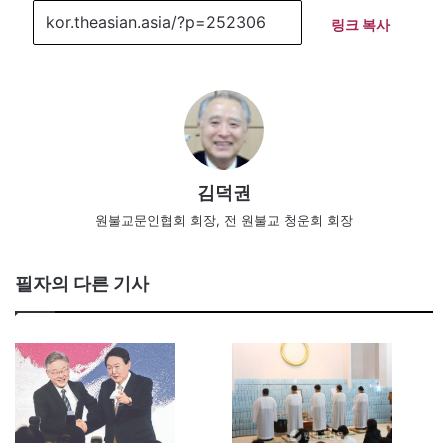
링크 복사
김덕권
원불교문인협회 회장, 전 원불교 청운회 회장
필자의 다른 기사