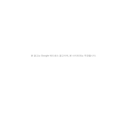
본 광고는 Google 애드센스 광고이며, 본 사이트와는 무관합니다.