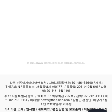
본 광고는 Google 애드센스 광고이며, 본 사이트와는 무관합니다.
상호: (주)아자미디어앤컬처 /
사업자등록번호: 101-86-64640
/ 제호:
THEAsiaN / 등록정보: 서울특별시 아01771 / 등록일: 2011년 9월 6일 / 발행
일: 2011년 11월 11일
주소: 서울특별시 종로구 혜화로 35 화수회관 207호 / 전화: 02-712-4111 /
팩
스: 02-718-1114
/ 이메일: news@theasian.asia / 발행인·편집인: 이상기 / 청
소년보호책임자: 이주형
아시아엔 소개
/
인사말
/
네트워크
/
편집강령 및 보도준칙
/
이용약관
/
개인정