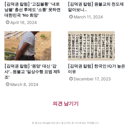
[김덕권 칼럼] ‘고집불통’ ‘내로
[김덕권 칼럼] 원불교의 천도재
남불’ 총선 후에도 ‘소통’ 못하면
알아보니…
대한민국 ‘No 희망’
March 11, 2024
April 16, 2024
[김덕권 칼럼] ‘원망’ 대신 ‘감
[김덕권 칼럼] 한국인 IQ가 높은
사’…원불교 ‘일상수행 요법 제5
이유
조’
December 17, 2023
March 8, 2024
의견 남기기
본 광고는 Google 애드센스 광고이며, 본 사이트와는 무관합니다.