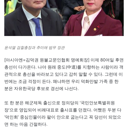
윤석열 검찰총장과 추미애 법무 장관
[아시아엔=김덕권 원불교문인협회 명예회장] 이제 80여일 후면
총선이 다가온다. 나야 원래 중도(中道)를 지향하는 사람이라 객
관적으로 총선을 바라보고 있다고 감히 말할 수 있다. 그런데 이
번에는 조금 걱정이 든다. 왜냐하면 우리 덕화만발 가족 중 한
분은 자유한국당 후보로 경선에 나선다.
또 한 분은 해군제독 출신으로 정의당의 ‘국민안보특별위원
장’으로 영입되어 비례대표로 출사표를 던졌다. 어쨌든 두분 다
‘덕인회’ 중심인물이라 팔이 안으로 굽는다고 꼭 당선이 되었으
면 하는 마음 간절하다.