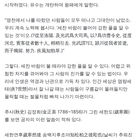
시작하였다. 유수는 개탄하며 왕패에게 말한다.
“영천에서 나를 따랐던 사람들이 모두 떠나고 그대만이 남았소.
우리 계속 노력해 봅시다. ‘세찬 바람이 불어야 강한 풀을 알 수
있는 것’이오.(?從至洛陽. 及光武爲大司馬, 以?爲功曹令史, 從度
河北. 賓客從者數十人, 稍稍引去. 光武謂?曰, 潁川從我者皆逝,
而子獨留. 努力. 疾風知勁草.)”
그렇다. 세찬 바람이 불 때라야 강한 풀을 알 수 있다. 어렵고 위
험한 처지를 겪어봐야 그 사람의 진가를 알 수 있는 법이다. 우
리네 인생은 역경과 난관으로 가득 차 있다. 인간 세상은 염량세
태(炎?世態)라서 잘 나갈 때는 사람들이 구름같이 몰려들지만
몰락할 때는 썰물처럼 빠져 나가기 마련이다.
추사(秋史) 김정희(金正喜 1786~1856)가 그린 세한도(歲寒圖)
를 보면 공자의 이런 말씀이 적혀 있다.
세한연후歲寒然後 송백지후조야知松柏之後彫也(날씨가 추워진