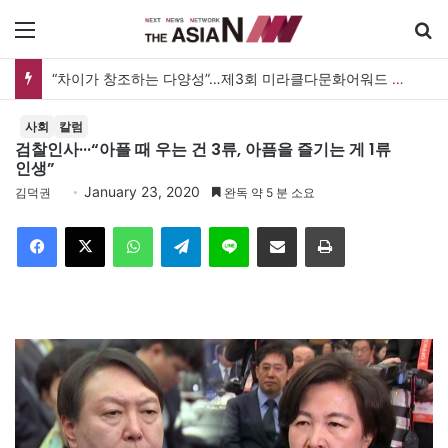
메뉴
“차이가 창조하는 다양성”…제3회 미라클다문화어워드 시상식
사회
칼럼
검찰인사···“아플 때 우는 건 3류, 아픔을 즐기는 게 1류
인생”
January 23, 2020
김덕권
완독 약 5 분 소요
Facebook
X
WhatsApp
Telegram
Line
이메일
인쇄