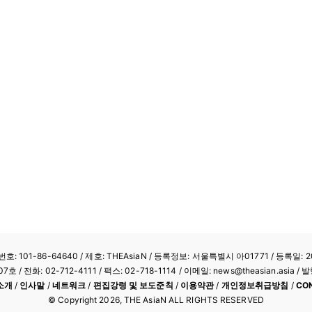
: 101-86-64640
/ 제호: THEAsiaN / 등록정보: 서울특별시 아01771 / 등록일: 20
/ 전화: 02-712-4111 /
팩스: 02-718-1114
/ 이메일: news@theasian.asi
소개
/
인사말
/
네트워크
/
편집강령 및 보도준칙
/
이용약관
/
개인정보취급방침
/
CO
© Copyright
2026
, THE AsiaN ALL RIGHTS RESERVED