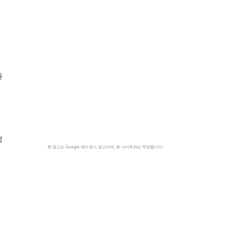
과
이
생
본 광고는 Google 애드센스 광고이며, 본 사이트와는 무관합니다.