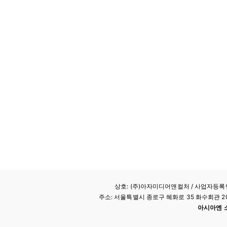
상호: (주)아자미디어앤컬처 /
사업자등록번호
주소: 서울특별시 종로구 혜화로 35 화수회관 207호 
아시아엔 