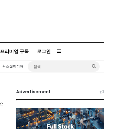
프리미엄 구독
로그인
Sidebar
검
소셜미디어
색
Advertisement
소요