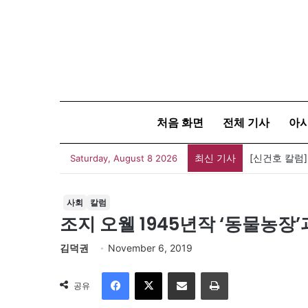
처음 화면
전체 기사
아
최신 기사
[신건호 칼럼
Saturday, August 8 2026
사회
칼럼
조지 오웰 1945년작 ‘동물농장’
김덕권
November 6, 2019
Facebook
X
이메일
인쇄
공유