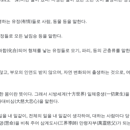
생하는 유정(有情)들로 사람, 동물 등을 말한다.
유정들로 모든 날짐승 등을 말한다.
 화합(化合)되어 형체를 낳는 유정들로 모기, 파리, 등의 곤충류를 말한
않고, 부모의 인연도 받지 않으며, 자연 변화되어 출생하는 것으로, 
한 몸이란 뜻이다. 그래서 시방세계(十方世界) 일체중생(一切衆生)을
자대비심(大慈大悲心)을 말한다.
을 내 일같이, 전체의 일을 내 일같이 생각하여, 대하는 사람마다 당
명(慧命)을 비춰 주어 삼계도사(三界導師) 만령자부(萬靈慈父)가 되