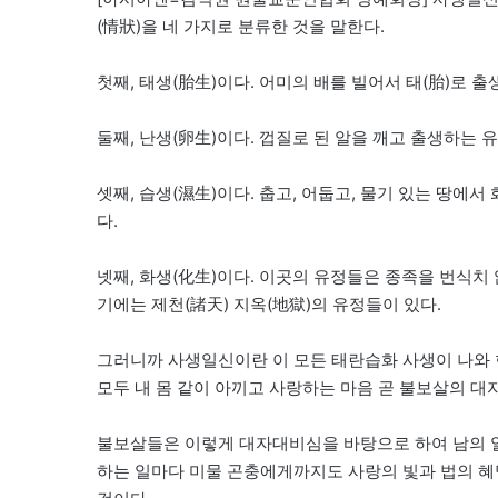
(情狀)을 네 가지로 분류한 것을 말한다.
첫째, 태생(胎生)이다. 어미의 배를 빌어서 태(胎)로 출
둘째, 난생(卵生)이다. 껍질로 된 알을 깨고 출생하는 
셋째, 습생(濕生)이다. 춥고, 어둡고, 물기 있는 땅에서
다.
넷째, 화생(化生)이다. 이곳의 유정들은 종족을 번식치 
기에는 제천(諸天) 지옥(地獄)의 유정들이 있다.
그러니까 사생일신이란 이 모든 태란습화 사생이 나와 
모두 내 몸 같이 아끼고 사랑하는 마음 곧 불보살의 대
불보살들은 이렇게 대자대비심을 바탕으로 하여 남의 일
하는 일마다 미물 곤충에게까지도 사랑의 빛과 법의 혜