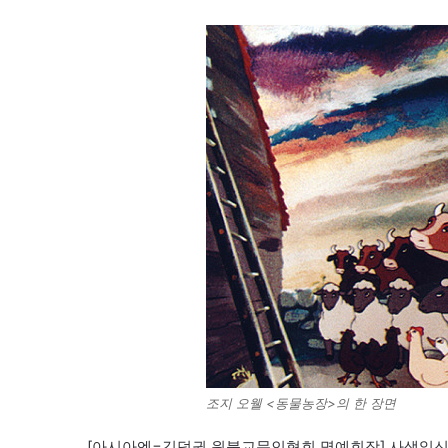
조지 오웰 <동물농장>의 한 장면
[아시아엔=김덕권 원불교문인협회 명예회장] 사생일신(