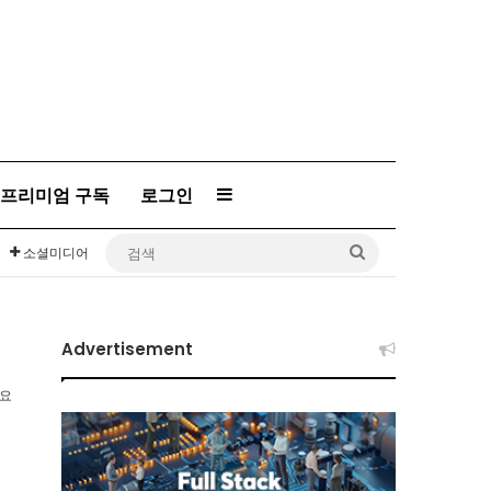
프리미엄 구독
로그인
Sidebar
검
소셜미디어
색
Advertisement
소요