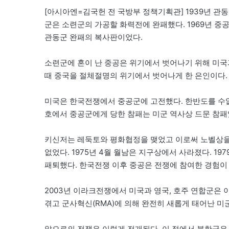
[아시아엔=김국헌 전 국방부 정책기획관] 1939년 관
군은 소련군의 가공할 화력전에 완패했다. 1969년 
관동군 완패의 복사판이었다.
소련군에 혼이 난 중공은 위기에서 벗어나기 위해 미국
때 중국을 절체절명의 위기에서 벗어나게 한 은인이다.
미국은 한국전쟁에서 중공군에 고전했다. 한반도를 수없
호에서 중공군에게 당한 참패는 미군 역사상 드문 참패
키신저는 레둑토와 평화협정을 맺었고 이로써 노벨상을
없었다. 1975년 4월 월남은 지구상에서 사라졌다. 
패퇴했다. 한국전쟁 이후 중공은 전쟁에 참여한 경험이 
2003년 이라크전쟁에서 미국과 영국, 호주 연합군은
겪고 군사혁신(RMA)에 의해 완전히 새롭게 태어난 미
앞으로의 전쟁은 이렇게 전개된다. 이 점에서 북한군은