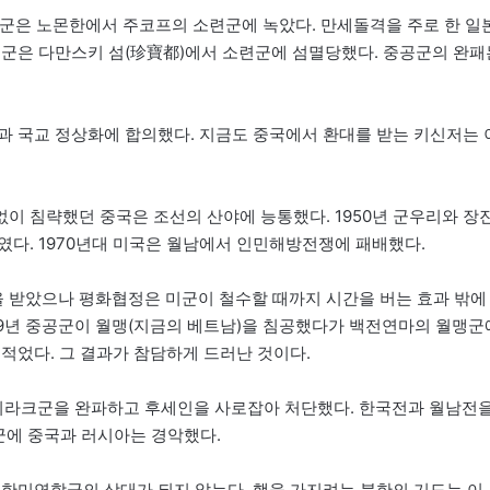
동군은 노몬한에서 주코프의 소련군에 녹았다. 만세돌격을 주로 한 일
중공군은 다만스키 섬(珍寶都)에서 소련군에 섬멸당했다. 중공군의 완패
과 국교 정상화에 합의했다. 지금도 중국에서 환대를 받는 키신저는 
이 침략했던 중국은 조선의 산야에 능통했다. 1950년 군우리와 장
였다. 1970년대 미국은 월남에서 인민해방전쟁에 패배했다.
 받았으나 평화협정은 미군이 철수할 때까지 시간을 버는 효과 밖에
1979년 중공군이 월맹(지금의 베트남)을 침공했다가 백전연마의 월맹군
적었다. 그 결과가 참담하게 드러난 것이다.
 이라크군을 완파하고 후세인을 사로잡아 처단했다. 한국전과 월남전
군에 중국과 러시아는 경악했다.
 한미연합군의 상대가 되지 않는다. 핵을 가지려는 북한의 기도는 이