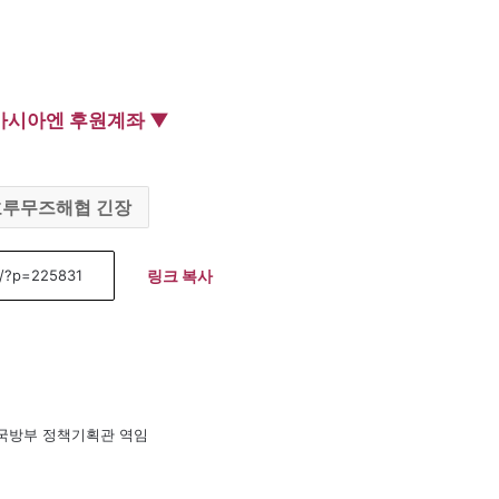
아시아엔 후원계좌 ▼
호루무즈해협 긴장
링크 복사
 국방부 정책기획관 역임