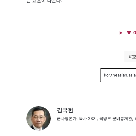
는 교훈이 나온다.
▼ 
김국헌
군사평론가; 육사 28기, 국방부 군비통제관,