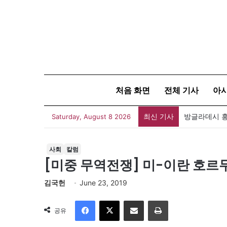
처음 화면
전체 기사
아
최신 기사
Saturday, August 8 2026
사회
칼럼
[미중 무역전쟁] 미-이란 호르
김국헌
June 23, 2019
Facebook
X
이메일
인쇄
공유