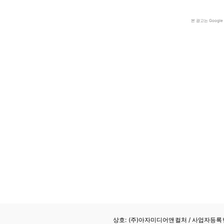
본 광고는 Goog
상호: (주)아자미디어앤컬처 /
사업자등록번호