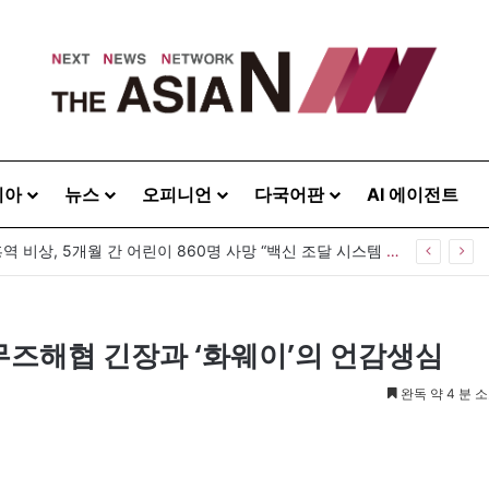
시아
뉴스
오피니언
다국어판
AI 에이전트
방글라데시 홍역 비상, 5개월 간 어린이 860명 사망 “백신 조달 시스템 변경이 화근”
무즈해협 긴장과 ‘화웨이’의 언감생심
완독 약 4 분 