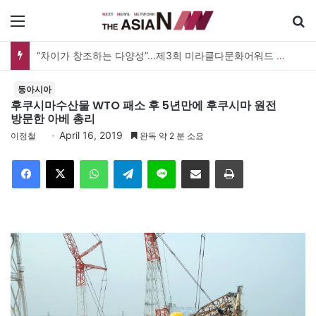
메뉴
“차이가 창조하는 다양성”…제3회 미라클다문화어워드 시상식
동아시아
후쿠시마수산물 WTO 패소 후 5년만에 후쿠시마 원전
방문한 아베 총리
April 16, 2019
이정철
완독 약 2 분 소요
Facebook
X
WhatsApp
Telegram
Line
이메일
인쇄