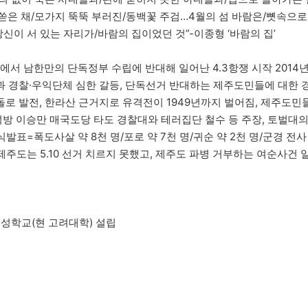
다 쏟은 채/모가지 뚝뚝 부러진/동백꽃 주검…4월의 섬 바람은/뼛속으로
신이 서 있는 자리가/바람의 집이었던 것”-이종형 ‘바람의 집’
도에서 남한만의 단독정부 수립에 반대해 일어난 4.3항쟁 시작 2014
 경찰·우익단체 심한 갈등, 단독선거 반대하는 제주도민들에 대한 
로 발전, 한라산 근거지로 유격전이 1949년까지 벌어짐, 제주도민
방 이승만 매국도당 타도 경찰대와 테러집단 철수 등 주장, 토벌대
표=폭도사살 약 8천 명/포로 약 7천 명/귀순 약 2천 명/군경 전사
) 제주도는 5.10 선거 치르지 못했고, 제주도 파병 거부하는 여순사건 
보성학교(현 고려대학) 설립