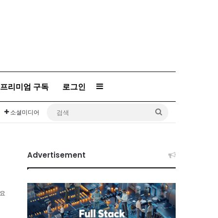
프리미엄 구독
로그인
Sidebar
검
소셜미디어
색
Advertisement
소요