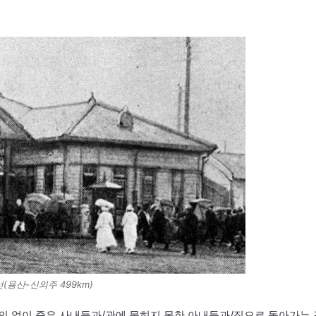
(용산-신의주 499km)
수의 없이 죽은 사내들과/관에 묻히지 못한 아내들과/집으로 돌아가는 