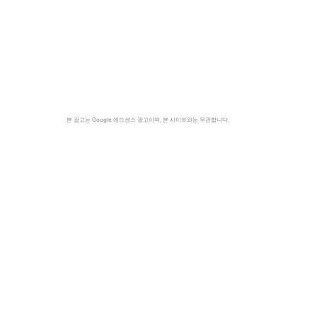
본 광고는 Google 애드센스 광고이며, 본 사이트와는 무관합니다.