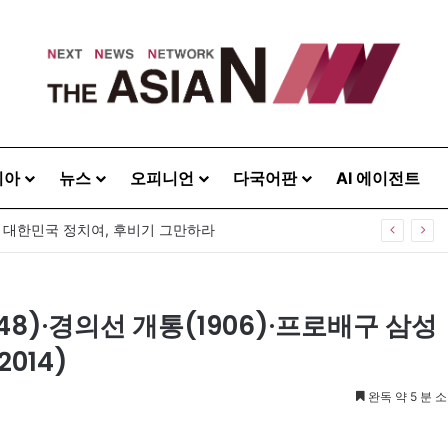
시아
뉴스
오피니언
다국어판
AI 에이전트
] 대한민국 정치여, 후비기 그만하라
948)·경의선 개통(1906)·프로배구 삼성
014)
완독 약 5 분 