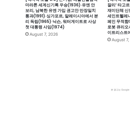
마라톤 세계신기록 우승(1936)·유엔 안
잘리’ 타고르
보리, 남북한 유엔 가입 권고안 만장일치
재미단체 신민
통과(1991)·싱가포르, 말레이시아에서 분
세인트헬레나섬
리 독립(1965)·닉슨, 워터게이트로 사상
페인 무적함대
첫 대통령 사임(1974)
로봇 큐리오시
이트리스트에서
August 7, 2026
August 7
본 광고는 Goog