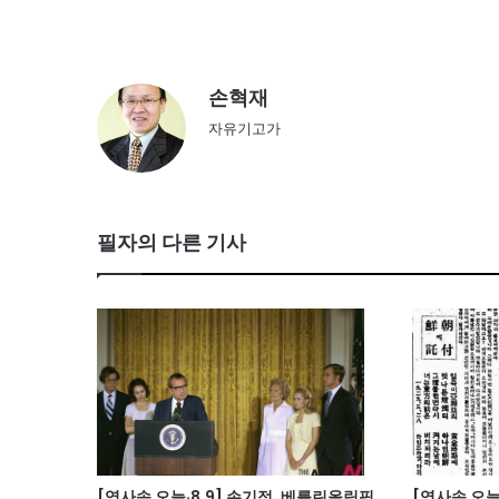
손혁재
자유기고가
필자의 다른 기사
[역사속 오늘·8.9] 손기정, 베를린올림픽
[역사속 오늘