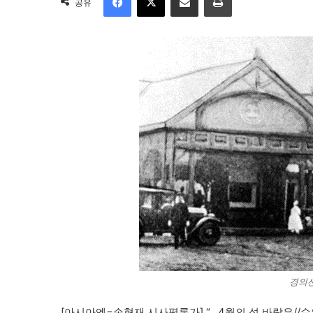
공유
경의선
[아시아엔=손혁재 시사평론가] “…4월의 섬 바람은//