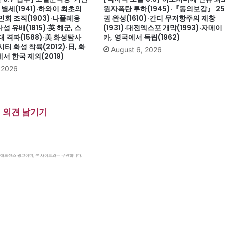
 별세(1941)·하와이 최초의
원자폭탄 투하(1945)·『동의보감』 25
회 조직(1903)·나폴레옹
권 완성(1610)·간디 무저항주의 제창
 유배(1815)·英 해군, 스
(1931)·대전엑스포 개막(1993)·자메이
 격파(1588)·美 화성탐사
카, 영국에서 독립(1962)
티 화성 착륙(2012)·日, 화
August 6, 2026
 한국 제외(2019)
, 2026
의견 남기기
le 애드센스 광고이며, 본 사이트와는 무관합니다.