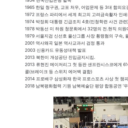
1954 한국산업은행 발족
1965 한일 청구권, 교포 처우, 어업문제 등 3대 합의
1972 프랑스 파리에서 세계 최고의 고려금속활자 인
1974 박정희 대통령 긴급조치 4호(민청학련 사건 관련) 
1978 박동선 미 하원 청문회에서 32명의 전.현직 의원
1979 서울지검 신선호 율산그룹 사장 횡령혐의 구속, 
2001 역사왜곡 일본 역사교과서 검정 통과
2003 신용카드 유동성대책 발표
2013 북한이 개성공단 진입금지시킴.
2013 류현진 메이저리그 첫 등판 샌프란시스코에게 6⅓
콜(브레이크 등 스위치 에어백 결함)
2014 프로배구 삼성화재 한국 프로스포츠 사상 첫 챔
2018 남북평화협력 기원 남북예술단 평양 합동공연 ‘우