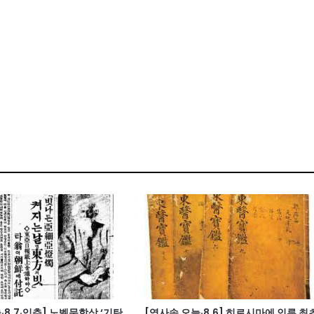
·8.7·입추] 노벨문학상 ‘기탄
[역사속 오늘·8.6] 히로시마에 인류 최