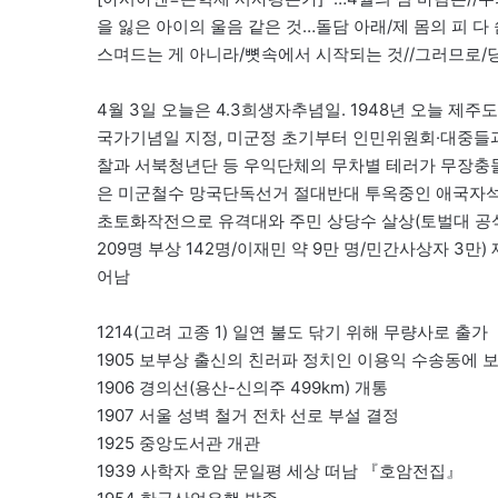
을 잃은 아이의 울음 같은 것…돌담 아래/제 몸의 피 
스며드는 게 아니라/뼛속에서 시작되는 것//그러므로/당
4월 3일 오늘은 4.3희생자추념일. 1948년 오늘 제주
국가기념일 지정, 미군정 초기부터 인민위원회·대중들과
찰과 서북청년단 등 우익단체의 무차별 테러가 무장충돌
은 미군철수 망국단독선거 절대반대 투옥중인 애국자석
초토화작전으로 유격대와 주민 상당수 살상(토벌대 공식발
209명 부상 142명/이재민 약 9만 명/민간사상자 3만
어남
1214(고려 고종 1) 일연 불도 닦기 위해 무량사로 출가
1905 보부상 출신의 친러파 정치인 이용익 수송동에 
1906 경의선(용산-신의주 499km) 개통
1907 서울 성벽 철거 전차 선로 부설 결정
1925 중앙도서관 개관
1939 사학자 호암 문일평 세상 떠남 『호암전집』