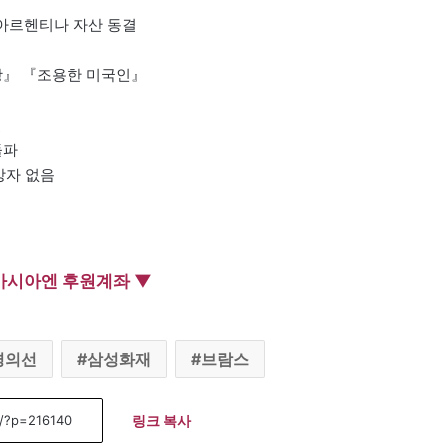
 아르헨티나 자산 동결
영광』 『조용한 미국인』
결
돌파
망자 없음
아시아엔 후원계좌 ▼
경의선
삼성화재
브람스
링크 복사