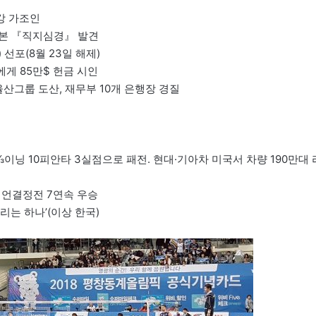
요강 가조인
쇄본 『직지심경』 발견
선포(8월 23일 해제)
에게 85만$ 헌금 시인
율산그룹 도산, 재무부 10개 은행장 경질
이닝 10피안타 3실점으로 패전. 현대·기아차 미국서 차량 190만대 
피언결정전 7연속 우승
리는 하나’(이상 한국)