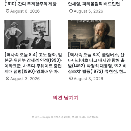
(1610)·간디 무저항주의 제창
안세영, 파리올림픽 배드민턴 여
(1931)·대전엑스포 개막(1993)·
자단식 금메달(2024)·하시나 방
August 6, 2026
August 5, 2026
자메이카, 영국에서 독립(1962)
글라데시 총리 인도 망명
(2024)·미·영·소, 부분적 핵실험
금지조약 조인(1963)·넬슨 만델
라 체포, 27년 옥고의 시작
(1962)
[역사속 오늘·8.4] 고노 담화, 일
[역사속 오늘·8.3] 콜럼버스, 산
본군 위안부 강제성 인정(1993)·
타마리아호 타고 대서양 항해 출
이라크군, 사우디·쿠웨이트 중립
발(1492)·박정희 대통령, ‘8·3 비
지대 점령(1990)·영화배우 마릴
상조치’ 발동(1972)·류현진, 한
린 먼로 의문의 죽음(1962)
국인 메이저리그 신인 첫 10승
August 3, 2026
August 3, 2026
(2013)·핵잠수함 노틸러스호, 잠
수 상태로 북극 첫 횡단
(1958)·『수용소군도』 솔제니
의견 남기기
친 별세(2008)
본 광고는 Google 애드센스 광고이며, 본 사이트와는 무관합니다.