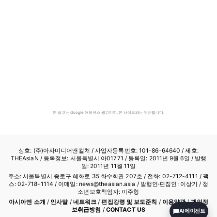
본 광고는 Google 애드센스 광고이며, 본 사이트와는 무관합니다.
상호: (주)아자미디어앤컬처 /
사업자등록번호: 101-86-64640
/ 제호:
THEAsiaN / 등록정보: 서울특별시 아01771 / 등록일: 2011년 9월 6일 / 발행
일: 2011년 11월 11일
주소: 서울특별시 종로구 혜화로 35 화수회관 207호 / 전화: 02-712-4111 /
팩
스: 02-718-1114
/ 이메일: news@theasian.asia / 발행인·편집인: 이상기 / 청
소년보호책임자: 이주형
아시아엔 소개
/
인사말
/
네트워크
/
편집강령 및 보도준칙
/
이용약관
/
개인정
보취급방침
/
CONTACT US
AI 에이전트