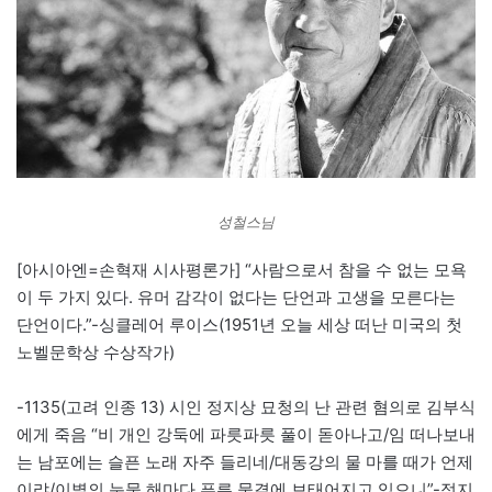
성철스님
[아시아엔=손혁재 시사평론가] “사람으로서 참을 수 없는 모욕
이 두 가지 있다. 유머 감각이 없다는 단언과 고생을 모른다는
단언이다.”-싱클레어 루이스(1951년 오늘 세상 떠난 미국의 첫
노벨문학상 수상작가)
-1135(고려 인종 13) 시인 정지상 묘청의 난 관련 혐의로 김부식
에게 죽음 “비 개인 강둑에 파릇파릇 풀이 돋아나고/임 떠나보내
는 남포에는 슬픈 노래 자주 들리네/대동강의 물 마를 때가 언제
이랴/이별의 눈물 해마다 푸른 물결에 보태어지고 있으니”-정지