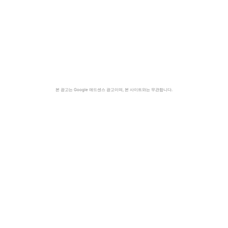
본 광고는 Google 애드센스 광고이며, 본 사이트와는 무관합니다.