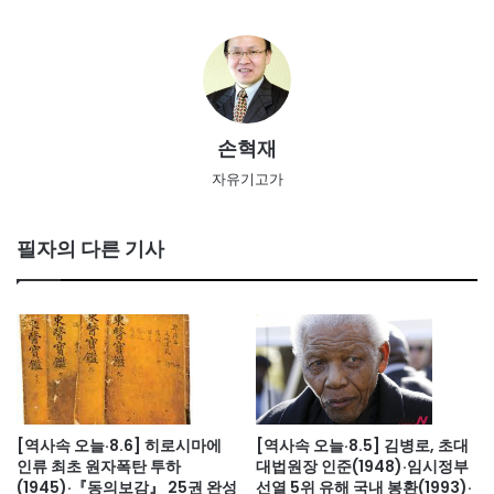
손혁재
자유기고가
필자의 다른 기사
[역사속 오늘·8.6] 히로시마에
[역사속 오늘·8.5] 김병로, 초대
인류 최초 원자폭탄 투하
대법원장 인준(1948)·임시정부
(1945)·『동의보감』 25권 완성
선열 5위 유해 국내 봉환(1993)·