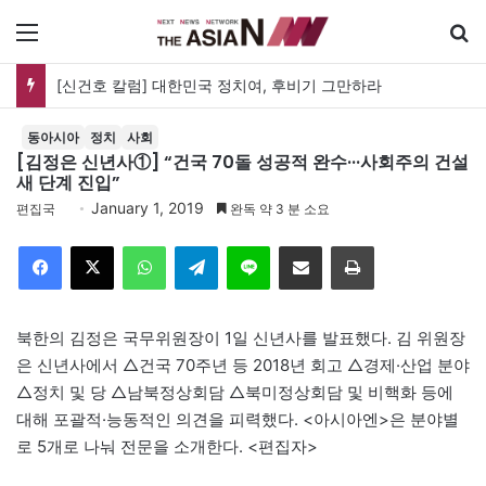
메뉴
[신건호 칼럼] 대한민국 정치여, 후비기 그만하라
동아시아
정치
사회
[김정은 신년사①] “건국 70돌 성공적 완수···사회주의 건설
새 단계 진입”
January 1, 2019
편집국
완독 약 3 분 소요
Facebook
X
WhatsApp
Telegram
Line
이메일
인쇄
북한의 김정은 국무위원장이 1일 신년사를 발표했다. 김 위원장
은 신년사에서 △건국 70주년 등 2018년 회고 △경제·산업 분야
△정치 및 당 △남북정상회담 △북미정상회담 및 비핵화 등에
대해 포괄적·능동적인 의견을 피력했다. <아시아엔>은 분야별
로 5개로 나눠 전문을 소개한다. <편집자>