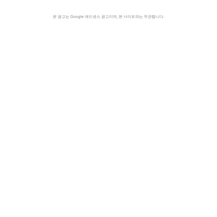
본 광고는 Google 애드센스 광고이며, 본 사이트와는 무관합니다.