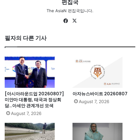
편집국
The AsiaN 편집국입니다.
Fa
X
ce
bo
필자의 다른 기사
ok
[아시아라운드업 20260807]
아자뉴스바이트 20260807
미얀마 대통령, 태국과 정상회
August 7, 2026
담…아세안 관계개선 모색
August 7, 2026