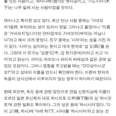
를 짓는 사람이고, ‘와타나베’(渡?)는 뱃사공이고, ‘기노시타’(木
下)는 나무 밑에 사는 사람이었을 것이다.
재미나고 특이한 성도 많다. 최근 만난 사람 중에는 ‘가네모
치’(金持, 부자)라는 성이 있어서 정말 그러냐고 물었더니 “이름
은 ‘가네모치’입니다만 안타깝게도 가네모치(부자)는 아닙니
다”라고 해서 크게 웃었다. 친구 중에는 ‘시마’라는 성을 가진 자
가 있다. ‘시마’는 섬이라는 뜻이고 대개 한자로 ‘섬 도(島)’를 쓴
다. 그런데 이 친구는 ‘강중’(江中, 강 한가운데)이라고 쓰고 ‘시
마’라고 읽는다. 아마도 여의도나 파리의 씨테섬과 같은 곳에 살
았던 모양이다. 그러니 명함을 주고받을 때는 “○○상이시군
요?”라고 상대의 이름을 반드시 확인해야 한다. 이른바 한자의
독음이 상식선에서 이루어지지 않는 경우가 허다하기 때문이다.
한때 위안부, 독도 등에 관한 망언으로 연일 신문지상에 이름이
오르던 일본 유신회의 대표 하시모토 도루(橋下徹)의 성 ‘하시모
토’에 관한 일화도 특이하다. 그의 성은 원래 ‘하시시타’였다. ‘다
리 교’(橋, 하시)에 ‘아래 하’(下, 시타)를 ‘하시시타’라고 읽는 건