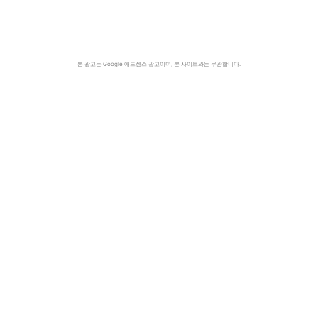
본 광고는 Google 애드센스 광고이며, 본 사이트와는 무관합니다.