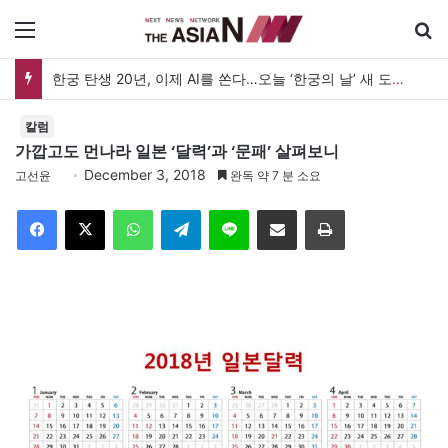
메뉴
한궁 탄생 20년, 이제 AI를 쏜다…오늘 ‘한궁의 날’ 새 도약 선언
칼럼
가깝고도 먼나라 일본 ‘달력’과 ‘문패’ 살펴보니
December 3, 2018
고선윤
완독 약 7 분 소요
Facebook
X
WhatsApp
Telegram
Line
이메일
인쇄