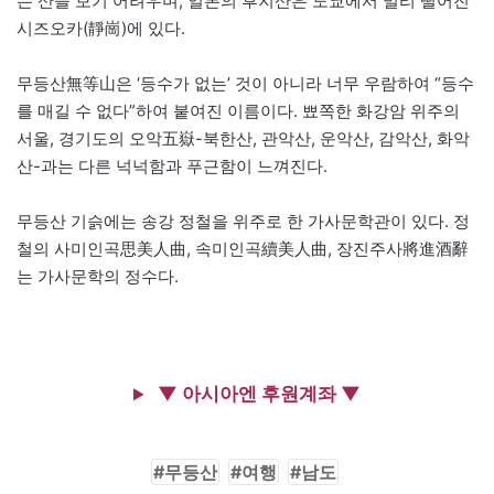
는 산을 보기 어려우며, 일본의 후지산은 도쿄에서 멀리 떨어진
시즈오카(靜崗)에 있다.
무등산無等山은 ‘등수가 없는’ 것이 아니라 너무 우람하여 “등수
를 매길 수 없다”하여 붙여진 이름이다. 뾰쪽한 화강암 위주의
서울, 경기도의 오악五嶽-북한산, 관악산, 운악산, 감악산, 화악
산-과는 다른 넉넉함과 푸근함이 느껴진다.
무등산 기슭에는 송강 정철을 위주로 한 가사문학관이 있다. 정
철의 사미인곡思美人曲, 속미인곡續美人曲, 장진주사將進酒辭
는 가사문학의 정수다.
▼ 아시아엔 후원계좌 ▼
무등산
여행
남도