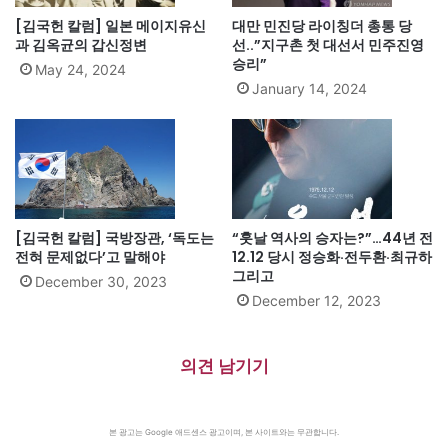
[김국헌 칼럼] 일본 메이지유신
대만 민진당 라이칭더 총통 당
과 김옥균의 갑신정변
선..”지구촌 첫 대선서 민주진영
승리”
May 24, 2024
January 14, 2024
[김국헌 칼럼] 국방장관, ‘독도는
“훗날 역사의 승자는?”…44년 전
전혀 문제없다’고 말해야
12.12 당시 정승화·전두환·최규하
그리고
December 30, 2023
December 12, 2023
의견 남기기
본 광고는 Google 애드센스 광고이며, 본 사이트와는 무관합니다.