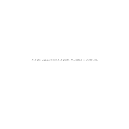
본 광고는 Google 애드센스 광고이며, 본 사이트와는 무관합니다.