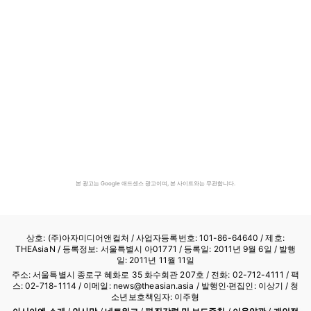
본 광고는 Google 애드센스 광고이며, 본 사이트와는 무관합니다.
상호: (주)아자미디어앤컬처 /
사업자등록번호: 101-86-64640
/ 제호:
THEAsiaN / 등록정보: 서울특별시 아01771 / 등록일: 2011년 9월 6일 / 발행
일: 2011년 11월 11일
주소: 서울특별시 종로구 혜화로 35 화수회관 207호 / 전화: 02-712-4111 /
팩
스: 02-718-1114
/ 이메일: news@theasian.asia / 발행인·편집인: 이상기 / 청
소년보호책임자: 이주형