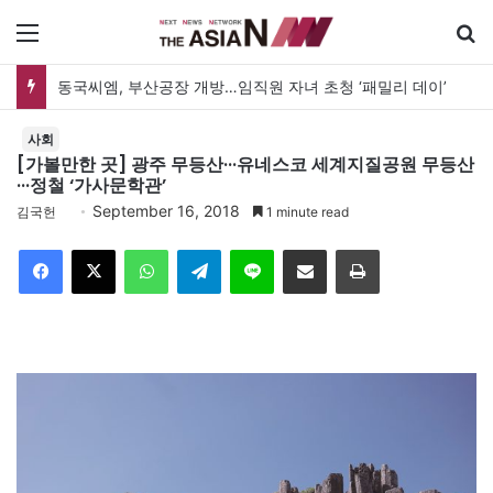
메뉴
동국씨엠, 부산공장 개방…임직원 자녀 초청 ‘패밀리 데이’
사회
[가볼만한 곳] 광주 무등산···유네스코 세계지질공원 무등산
···정철 ‘가사문학관’
September 16, 2018
김국헌
1 minute read
Facebook
X
WhatsApp
Telegram
Line
이메일
인쇄