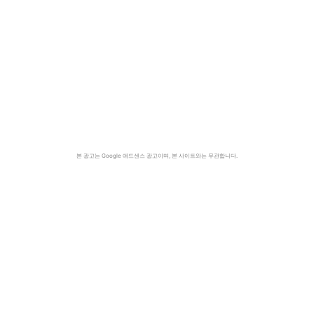
본 광고는 Google 애드센스 광고이며, 본 사이트와는 무관합니다.