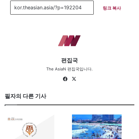
링크 복사
편집국
The AsiaN 편집국입니다.
Fa
X
ce
bo
필자의 다른 기사
ok