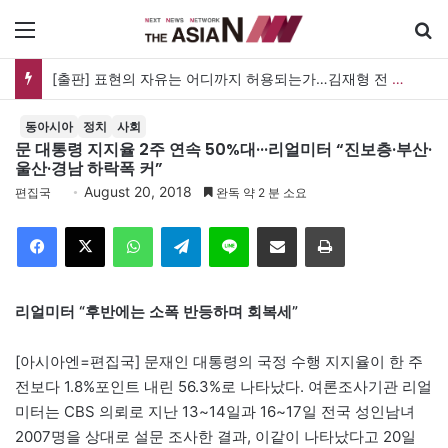
메뉴
[출판] 표현의 자유는 어디까지 허용되는가…김재형 전 대법관 ‘언론과 인격권’
동아시아
정치
사회
문 대통령 지지율 2주 연속 50%대···리얼미터 “진보층·부산·
울산·경남 하락폭 커”
August 20, 2018
편집국
완독 약 2 분 소요
Facebook
X
WhatsApp
Telegram
Line
이메일
인쇄
리얼미터 “후반에는 소폭 반등하며 회복세”
[아시아엔=편집국] 문재인 대통령의 국정 수행 지지율이 한 주
전보다 1.8%포인트 내린 56.3%로 나타났다. 여론조사기관 리얼
미터는 CBS 의뢰로 지난 13~14일과 16~17일 전국 성인남녀
2007명을 상대로 설문 조사한 결과, 이같이 나타났다고 20일