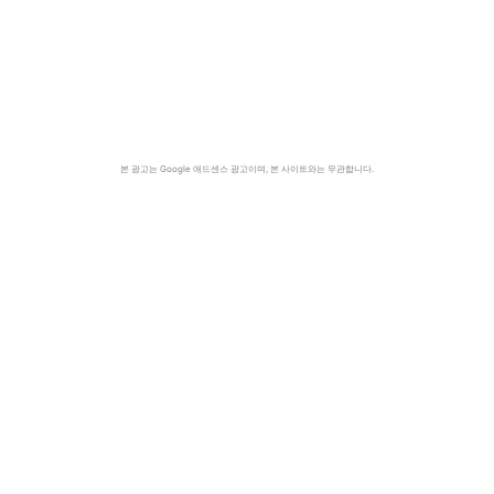
본 광고는 Google 애드센스 광고이며, 본 사이트와는 무관합니다.