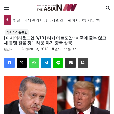
메뉴
방글라데시 홍역 비상, 5개월 간 어린이 860명 사망 “백신 조달 시스템 변경이 화근”
아시아라운드업
[아시아라운드업 8/13] 터키 에르도안 “미국에 굴복 않고
새 동맹 찾을 것”···태풍 야기 중국 상륙
August 13, 2018
편집국
완독 약 7 분 소요
Facebook
X
WhatsApp
Telegram
Line
이메일
인쇄