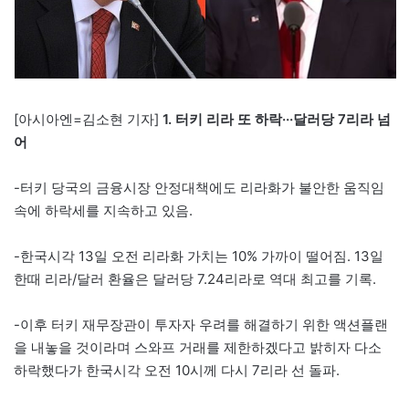
[아시아엔=김소현 기자]
1. 터키 리라 또 하락···달러당 7리라 넘
어
-터키 당국의 금융시장 안정대책에도 리라화가 불안한 움직임
속에 하락세를 지속하고 있음.
-한국시각 13일 오전 리라화 가치는 10% 가까이 떨어짐. 13일
한때 리라/달러 환율은 달러당 7.24리라로 역대 최고를 기록.
-이후 터키 재무장관이 투자자 우려를 해결하기 위한 액션플랜
을 내놓을 것이라며 스와프 거래를 제한하겠다고 밝히자 다소
하락했다가 한국시각 오전 10시께 다시 7리라 선 돌파.