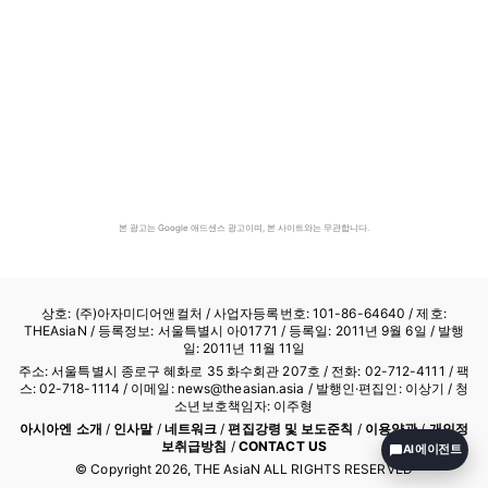
본 광고는 Google 애드센스 광고이며, 본 사이트와는 무관합니다.
상호: (주)아자미디어앤컬처 /
사업자등록번호: 101-86-64640
/ 제호:
THEAsiaN / 등록정보: 서울특별시 아01771 / 등록일: 2011년 9월 6일 / 발행
일: 2011년 11월 11일
주소: 서울특별시 종로구 혜화로 35 화수회관 207호 / 전화: 02-712-4111 /
팩
스: 02-718-1114
/ 이메일: news@theasian.asia / 발행인·편집인: 이상기 / 청
소년보호책임자: 이주형
아시아엔 소개
/
인사말
/
네트워크
/
편집강령 및 보도준칙
/
이용약관
/
개인정
보취급방침
/
CONTACT US
AI 에이전트
© Copyright
2026
, THE AsiaN ALL RIGHTS RESERVED