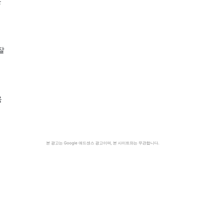
은
잘
육
본 광고는 Google 애드센스 광고이며, 본 사이트와는 무관합니다.
명