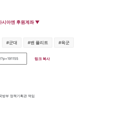
아시아엔 후원계좌 ▼
군대
밴 플리트
육군
링크 복사
 국방부 정책기획관 역임