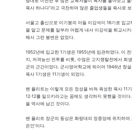
랑대로 이전한 후 많은 교육자들이 육사를 돌아보고 
육사 하나다”라고 극찬하며 많은 졸업생들을 육사로 보
서울고 출신으로 이기붕의 아들 이강석이 16기로 입교하
을 알고 문제를 일부러 어렵게 내서 이강석을 퇴교시키
해서 그런 봉변은 없었다.
1952년에 입교한 1기생은 1955년에 임관하였다. 
지, 저격능선 전투를 비롯, 수많은 고지쟁탈전에서 희생된
군의 근간이었다. 군사영어학교에 뒤이어 1946년 창설된
육사 1기생은 11기생이 되었다.
밴 플리트는 이렇게 모든 정성을 바쳐 육성한 육사 1
12·12를 일으키라고는 꿈에도 생각하지 못했을 것이다.
을 역사에 남긴 것이다.
밴 플리트 장군의 동상은 화랑대의 정중앙에 위치하여 오
은인’이다.