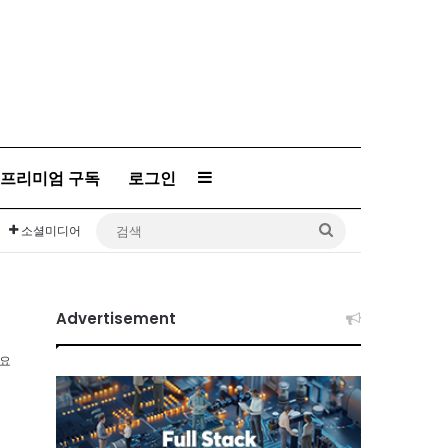
프리미엄 구독
로그인
Sidebar
검
소셜미디어
색
Advertisement
소요