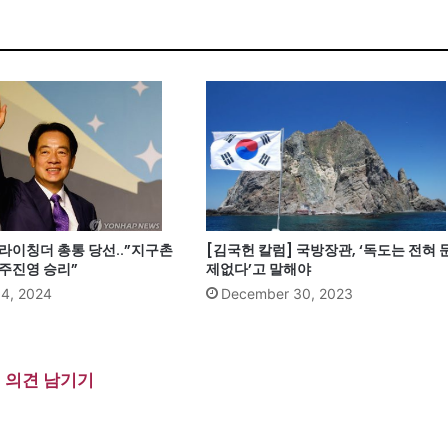
라이칭더 총통 당선..”지구촌
[김국헌 칼럼] 국방장관, ‘독도는 전혀 
민주진영 승리”
제없다’고 말해야
14, 2024
December 30, 2023
의견 남기기