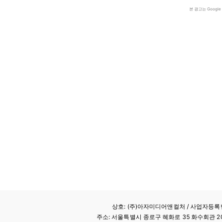
본 광고는 Goog
상호: (주)아자미디어앤컬처 /
사업자등록번호
주소: 서울특별시 종로구 혜화로 35 화수회관 207호 