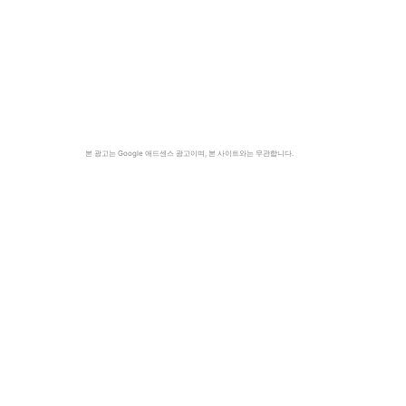
본 광고는 Google 애드센스 광고이며, 본 사이트와는 무관합니다.