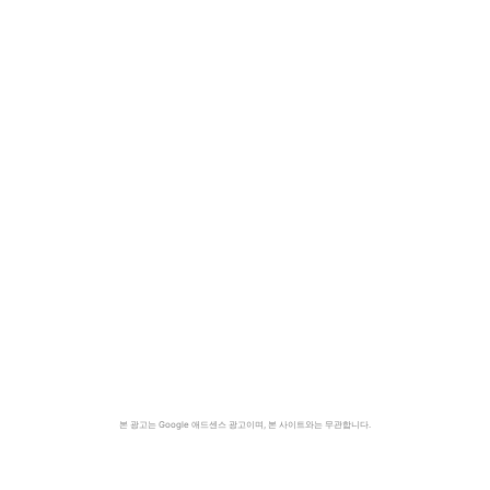
본 광고는 Google 애드센스 광고이며, 본 사이트와는 무관합니다.