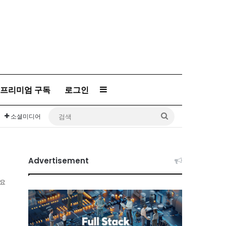
프리미엄 구독
로그인
Sidebar
검
소셜미디어
색
Advertisement
소요