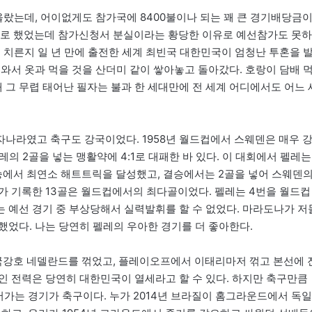
올랐는데, 어이없게도 참가국에 8400불이나 되는 꽤 큰 경기배당금
받기로 했었는데 참가신청서 분실이라는 황당한 이유로 예선참가도 못하
 치른지 일 년 만에 출전한 세계 최빈국 대한민국이 엄청난 투혼을 
와서 옷과 먹을 것을 산더미 같이 쌓아놓고 돌아갔다. 호랑이 담배 
대 그 무렵 태어난 필자는 불과 한 세대만에 전 세계 어디에서도 어느 
나라였고 축구도 강국이었다. 1958년 월드컵에서 스웨덴은 매우 
의 2골을 넣는 맹활약에 4:1로 대패한 바 있다. 이 대회에서 펠레는
승에서 최연소 해트트릭을 달성했고, 결승에서는 2골을 넣어 스웨덴
가 기록한 13골은 월드컵에서의 최다골이었다. 펠레는 4번을 월드컵
 예선 경기 중 부상당해서 실력발휘를 할 수 없었다. 마라도나가 저
했었다. 나는 당연히 펠레의 우아한 경기를 더 좋아한다.
강호 네델란드를 꺾었고, 플레이오프에서 이태리마저 꺾고 본선에 
인 전력은 당연히 대한민국이 열세라고 할 수 있다. 하지만 축구만큼
들어가는 경기가 축구이다. 누가 2014년 브라질이 홈그라운드에서 독일