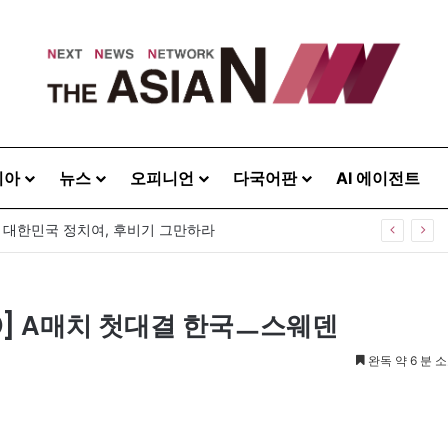
시아
뉴스
오피니언
다국어판
AI 에이전트
40주년 기념식…12일 오후 남영동 민주화운동기념관
] A매치 첫대결 한국ㅡ스웨덴
완독 약 6 분 