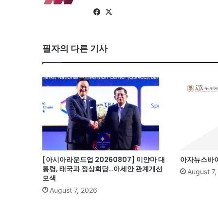
Fa
X
ce
bo
필자의 다른 기사
ok
[아시아라운드업 20260807] 미얀마 대
아자뉴스바이트
통령, 태국과 정상회담…아세안 관계개선
August 7
모색
August 7, 2026