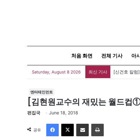
처음 화면
전체 기사
아
최신 기사
유가협 창립 
Saturday, August 8 2026
엔터테인먼트
[김현원교수의 재밌는 월드컵①
편집국
June 18, 2018
Facebook
X
이메일
인쇄
공유