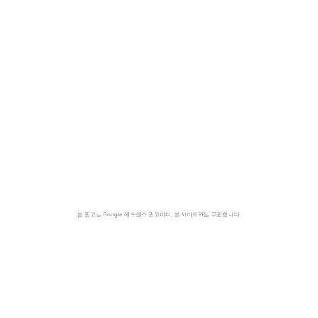
본 광고는 Google 애드센스 광고이며, 본 사이트와는 무관합니다.