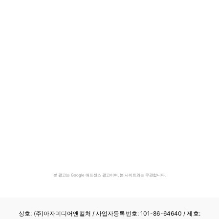
본 광고는 Google 애드센스 광고이며, 본 사이트와는 무관합니다.
상호: (주)아자미디어앤컬처 /
사업자등록번호: 101-86-64640
/ 제호: