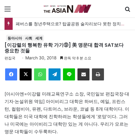
메뉴
폐버스를 청년주택으로? 탑골공원 술자리보다 못한 정치의 상상력
동아시아
사회
세계
[이강렬의 행복한 유학 가기⑨] 美 명문대 합격 SAT보다
중요한 것들
March 30, 2018
편집국
완독 약 8 분 소요
Facebook
X
WhatsApp
Telegram
Line
이메일
인쇄
[아시아엔=이강렬 미래교육연구소 소장, 국민일보 편집국장·대
기자·논설위원 역임] 아이비리그 대학은 하버드, 예일, 프린스
턴, 컬럼비아, 유펜, 다트머스, 브라운, 코넬 등 8개 대학이다. 이
대학들은 미국 대학에 진학하려는 학생들에게 ‘로망’이다. 그러
나 미국에는 아이비리그 대학만 있는 게 아니다. 우리가 모르는
명문 대학들이 수두룩하다.