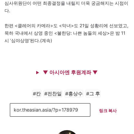
심사위원단이 어떤 최종결정을 내릴지 더욱 궁금해지는 시점이
다.
한편 <클레어의 카메라>도 <악녀>도 21일 성황리에 선보였고,
목하 국내에서 상영 중인 <불한당: 나쁜 놈들의 세상>은 밤 11
시 ‘심야상영’된다.(계속)
▼ 아시아엔 후원계좌 ▼
칸
전찬일
홍상수
그 후
링크 복사