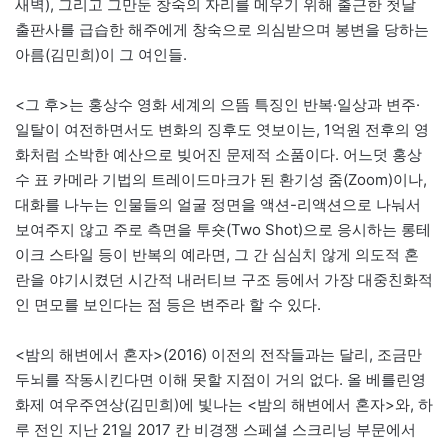
새벽), 그리고 그만둔 창숙의 자리를 메우기 위해 출근한 첫날
출판사를 급습한 해주에게 창숙으로 의심받으며 봉변을 당하는
아름(김민희)이 그 여인들.
<그 후>는 홍상수 영화 세계의 으뜸 특징인 반복·일상과 변주·
일탈이 여전하면서도 변화의 징후도 엿보이는, 1억원 전후의 영
화처럼 소박한 예산으로 빚어진 문제적 소품이다. 어느덧 홍상
수 표 카메라 기법의 트레이드마크가 된 환기성 줌(Zoom)이나,
대화를 나누는 인물들의 얼굴 정면을 액션-리액션으로 나눠서
보여주지 않고 주로 측면을 투숏(Two Shot)으로 응시하는 롱테
이크 스타일 등이 반복의 예라면, 그 간 심심치 않게 의도적 혼
란을 야기시켰던 시간적 내러티브 구조 등에서 가장 대중친화적
인 면모를 보인다는 점 등은 변주라 할 수 있다.
<밤의 해변에서 혼자>(2016) 이전의 전작들과는 달리, 조금만
두뇌를 작동시킨다면 이해 못할 지점이 거의 없다. 올 베를린영
화제 여우주연상(김민희)에 빛나는 <밤의 해변에서 혼자>와, 하
루 전인 지난 21일 2017 칸 비경쟁 스페셜 스크리닝 부문에서