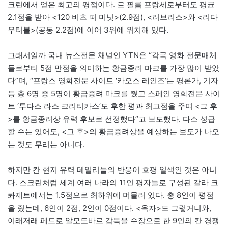
크린에서 얻은 최고의 평점이다. 르 필름 프랑세로부터도 평균
2.1점을 받아 <120 비츠 퍼 미닛>(2.9점), <러브리스>와 <리다
우터블>(공동 2.2점)에 이어 3위에 위치해 있다.
그래서일까 국내 뉴스전문 채널인 YTN은 “각국 영화 전문매체
들로부터 5점 만점을 의미하는 황금종려 마크를 가장 많이 받았
다”며, “프랑스 영화전문 사이트 ‘카오스 레인즈’는 평론가, 기자
등 총 6명 중 5명이 황금종려 마크를 줬고 스페인 영화전문 사이
트 ‘투다스 라스 크리티카스’도 후한 평과 최고점을 주며 <그 후
>를 황금종려상 유력 후보로 선정했다”고 보도했다. 다소 성급
할 수는 있어도, <그 후>의 황금종려상을 예상하는 보도가 나오
는 것도 무리는 아니다.
하지만 칸 현지 유력 데일리들의 반응이 호평 일색인 것은 아니
다. 스크린처럼 세계 여러 나라의 11인 평자들로 구성된 갈라 크
롸제트에서는 1.5점으로 최하위에 머물러 있다. 총 8인이 평점
을 줬는데, 6인이 2점, 2인이 0점이다. <옥자>도 그렇거니와,
이래저래 페드로 알모도바르 감독을 수장으로 한 9인의 칸 경쟁