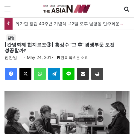
메뉴
유가협 창립 40주년 기념식…12일 오후 남영동 민주화운동기념관
칼럼
[칸영화제 현지르포③] 홍상수 ‘그 후’ 경쟁부문 도전
성공할까?
전찬일
May 24, 2017
완독 약 6 분 소요
Facebook
X
WhatsApp
Telegram
Line
이메일
인쇄