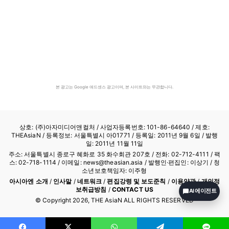
본 광고는 Google 애드센스 광고이며, 본 사이트와는 무관합니다.
상호: (주)아자미디어앤컬처 /
사업자등록번호: 101-86-64640
/ 제호:
THEAsiaN / 등록정보: 서울특별시 아01771 / 등록일: 2011년 9월 6일 / 발행
일: 2011년 11월 11일
주소: 서울특별시 종로구 혜화로 35 화수회관 207호 / 전화: 02-712-4111 /
팩
스: 02-718-1114
/ 이메일: news@theasian.asia / 발행인·편집인: 이상기 / 청
소년보호책임자: 이주형
아시아엔 소개
/
인사말
/
네트워크
/
편집강령 및 보도준칙
/
이용약관
/
개인정
보취급방침
/
CONTACT US
AI 에이전트
© Copyright
2026
, THE AsiaN ALL RIGHTS RESERVED