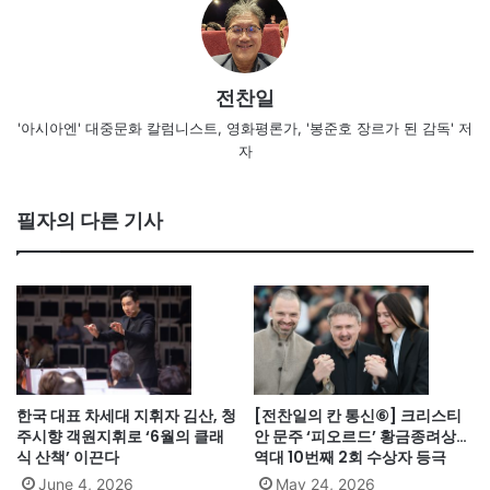
전찬일
'아시아엔' 대중문화 칼럼니스트, 영화평론가, '봉준호 장르가 된 감독' 저
자
필자의 다른 기사
한국 대표 차세대 지휘자 김산, 청
[전찬일의 칸 통신⑥] 크리스티
주시향 객원지휘로 ‘6월의 클래
안 문주 ‘피오르드’ 황금종려상…
식 산책’ 이끈다
역대 10번째 2회 수상자 등극
June 4, 2026
May 24, 2026