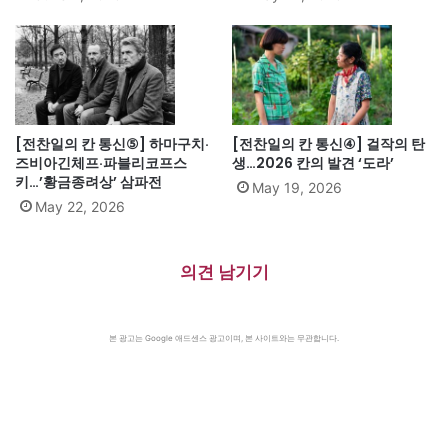
[전찬일의 칸 통신⑤] 하마구치·
[전찬일의 칸 통신④] 걸작의 탄
즈비아긴체프·파블리코프스
생…2026 칸의 발견 ‘도라’
키…’황금종려상’ 삼파전
May 19, 2026
May 22, 2026
의견 남기기
본 광고는 Google 애드센스 광고이며, 본 사이트와는 무관합니다.