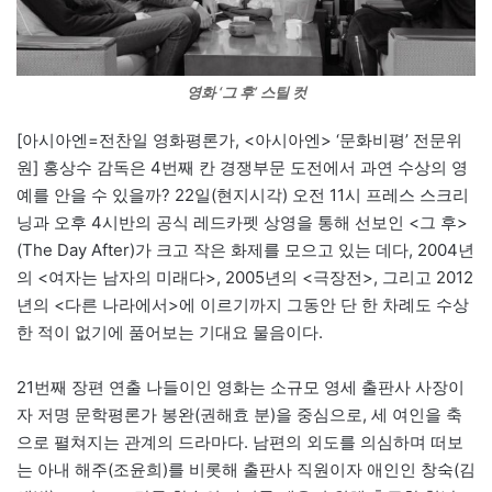
영화 ‘그 후’ 스틸 컷
[아시아엔=전찬일 영화평론가, <아시아엔> ‘문화비평’ 전문위
원] 홍상수 감독은 4번째 칸 경쟁부문 도전에서 과연 수상의 영
예를 안을 수 있을까? 22일(현지시각) 오전 11시 프레스 스크리
닝과 오후 4시반의 공식 레드카펫 상영을 통해 선보인 <그 후>
(The Day After)가 크고 작은 화제를 모으고 있는 데다, 2004년
의 <여자는 남자의 미래다>, 2005년의 <극장전>, 그리고 2012
년의 <다른 나라에서>에 이르기까지 그동안 단 한 차례도 수상
한 적이 없기에 품어보는 기대요 물음이다.
21번째 장편 연출 나들이인 영화는 소규모 영세 출판사 사장이
자 저명 문학평론가 봉완(권해효 분)을 중심으로, 세 여인을 축
으로 펼쳐지는 관계의 드라마다. 남편의 외도를 의심하며 떠보
는 아내 해주(조윤희)를 비롯해 출판사 직원이자 애인인 창숙(김