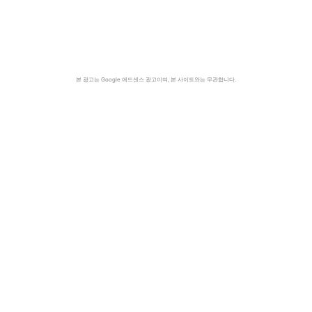
본 광고는 Google 애드센스 광고이며, 본 사이트와는 무관합니다.