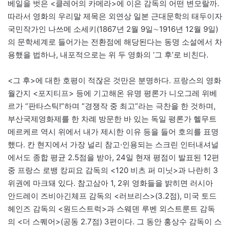
베일을 벗은 <클레어의 카메라>에 이은 감독의 어떤 변모랄까.
따라서 영화의 우리말 제목은 외연상 일본 근대문학의 태두이자
국민작가인 나쓰메 소세키(1867년 2월 9일∼1916년 12월 9일)
의 문학세계로 들어가는 전환점에 해당된다는 동명 소설에서 차
용했을 법하나, 내포적으로는 위 두 영화의 ‘그 후’로 비친다.
<그 후>에 대한 호평이 적잖은 것만은 분명하다. 프랑스의 영화
월간지 <포지티프> 등에 기고해온 유명 평론가 니오그레 위베
르가 “판타스틱!”하며 “경쟁작 중 최고”라는 극찬을 한 것하며,
부산국제영화제를 한 차례 방문한 바 있는 독일 평론가 헬무트
메르케르 역시 위에서 내가 제시한 이유 등을 들어 호의를 표명
했다. 칸 현지에서 가장 널리 참고·인용되는 스크린 인터내셔널
에서도 종합 평균 2.5점을 받아, 24일 현재 평점이 발표된 12편
중 프랑스 로뱅 캉피요 감독의 <120 비츠 퍼 미닛>과 나란히 3
위권에 마크돼 있다. 참고삼아 1, 2위 영화들을 밝히면 러시아
안드레이 즈비아긴체프 감독의 <러브리스>(3.2점), 미국 토드
헤인즈 감독의 <원드스트럭>과 스웨덴 루벤 외스트룬트 감독
의 <더 스퀘어>(공동 2.7점) 3편이다. 그 동안 홍상수 감독이 스