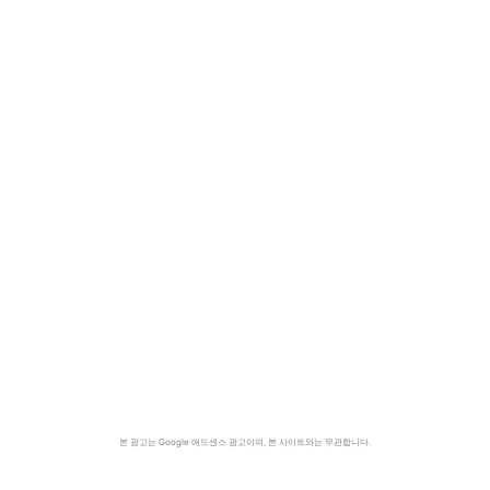
본 광고는 Google 애드센스 광고이며, 본 사이트와는 무관합니다.