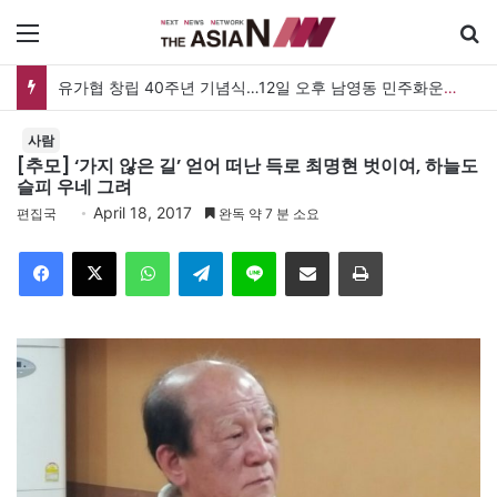
메뉴
유가협 창립 40주년 기념식…12일 오후 남영동 민주화운동기념관
사람
[추모] ‘가지 않은 길’ 얻어 떠난 득로 최명현 벗이여, 하늘도
슬피 우네 그려
April 18, 2017
편집국
완독 약 7 분 소요
Facebook
X
WhatsApp
Telegram
Line
이메일
인쇄