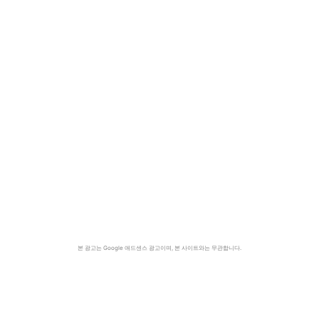
본 광고는 Google 애드센스 광고이며, 본 사이트와는 무관합니다.