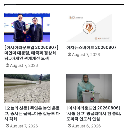
ok
[아시아라운드업 20260807]
아자뉴스바이트 20260807
미얀마 대통령, 태국과 정상회
August 7, 2026
담…아세안 관계개선 모색
August 7, 2026
[오늘의 신문] 폭염은 농업 흔들
[아시아라운드업 20260806]
고, 증시는 급락…미중 갈등도 다
‘사형 선고’ 방글라데시 전 총리,
시 격화
도피국 인도서 연설
August 7, 2026
August 6, 2026