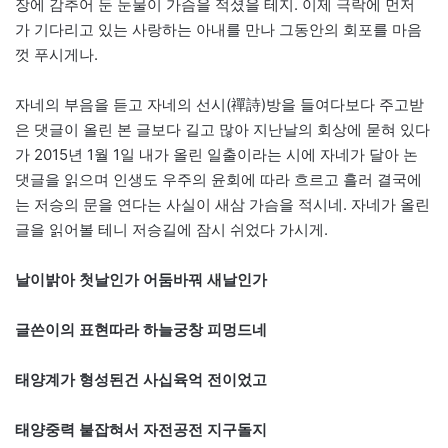
장에 감추어 둔 눈물이 가슴을 적셨을 테지. 이제 극락에 먼저
가 기다리고 있는 사랑하는 아내를 만나 그동안의 회포를 마음
껏 푸시게나.
자네의 부음을 듣고 자네의 선시(禪詩)방을 들여다보다 주고받
은 댓글이 올린 본 글보다 길고 많아 지난날의 회상에 묻혀 있다
가 2015년 1월 1일 내가 올린 일출이라는 시에 자네가 달아 논
댓글을 읽으며 인생도 우주의 윤회에 따라 흐르고 흘러 결국에
는 저승의 문을 연다는 사실이 새삼 가슴을 적시네. 자네가 올린
글을 읽어볼 테니 저승길에 잠시 쉬었다 가시게.
날이밝아 첫날인가 어둠바꿔 새날인가
글쓴이의 표현따라 하늘궁창 피멍드네
태양계가 형성된건 사십육억 전이었고
태양중력 붙잡혀서 자전공전 지구돌지