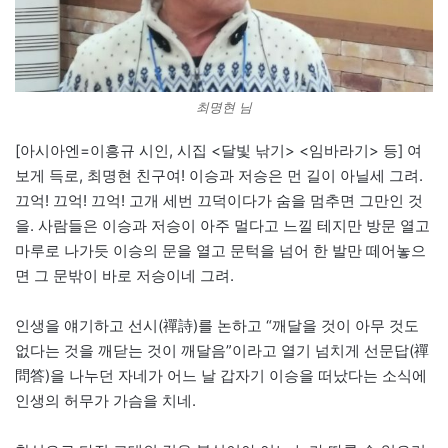
최명현 님
[아시아엔=이흥규 시인, 시집 <달빛 낚기> <임바라기> 등] 여
보게 득로, 최명현 친구여! 이승과 저승은 먼 길이 아닐세 그려.
끄억! 끄억! 끄억! 고개 세번 끄덕이다가 숨을 멈추면 그만인 것
을. 사람들은 이승과 저승이 아주 멀다고 느낄 테지만 방문 열고
마루로 나가듯 이승의 문을 열고 문턱을 넘어 한 발만 떼어놓으
면 그 문밖이 바로 저승이네 그려.
인생을 얘기하고 선시(禪詩)를 논하고 “깨달을 것이 아무 것도
없다는 것을 깨닫는 것이 깨달음”이라고 열기 넘치게 선문답(禪
問答)을 나누던 자네가 어느 날 갑자기 이승을 떠났다는 소식에
인생의 허무가 가슴을 치네.