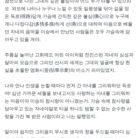
참선으로 다진 그대의 깊은 불심이야 어느 누가 따를 수 있으리
오. 외모에 나타나 누구나 느낄 수 있듯 일평생을 닦아 길을 얻
은 득로(得路)답게 가슴에 간직한 깊은 불심(佛心)으로 누구에
게나 다정다감(多情多感)하게 선(善)으로 대하며 마음으로 베풀
던 자네의 음덕을 이승에서 만났던 사람들은 모두 가슴속에 담
아두고 있을 게야.
주름살 늘어난 고희에도 어린 아이처럼 천진스런 자네의 심성과
달마의 모습으로 그리던 선시의 세계는 그대의 얼굴에 항상 현
실을 초월한 염화시중(拈華示衆)의 미소가 피어있었지.
나와 만나 인생을 논할 때마다 먼저 간 아내를 그리워하던 득로
여! 십년 가까운 세월을 보내고서도 사랑하는 아내를 그리워하
는 마음이야 이승의 참사랑이 아니겠는가. 가슴 속에 참사랑을
담아두고 있는 자네야말로 티끌 하나도 범할 수 없는 순수한 사
랑을 가진 복 받은 사람이라고 나는 말했었지.
말이야 쉽지만 그리움이 무시로 생각의 창을 두드릴 때마다 심