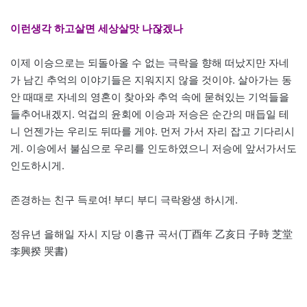
이런생각 하고살면 세상살맛 나잖겠나
이제 이승으로는 되돌아올 수 없는 극락을 향해 떠났지만 자네
가 남긴 추억의 이야기들은 지워지지 않을 것이야. 살아가는 동
안 때때로 자네의 영혼이 찾아와 추억 속에 묻혀있는 기억들을
들추어내겠지. 억겁의 윤회에 이승과 저승은 순간의 매듭일 테
니 언젠가는 우리도 뒤따를 게야. 먼저 가서 자리 잡고 기다리시
게. 이승에서 불심으로 우리를 인도하였으니 저승에 앞서가서도
인도하시게.
존경하는 친구 득로여! 부디 부디 극락왕생 하시게.
정유년 을해일 자시 지당 이흥규 곡서(丁酉年 乙亥日 子時 芝堂
李興揆 哭書)