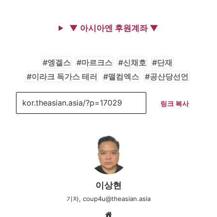
▼ 아시아엔 후원계좌 ▼
엥겔스
마르크스
신채호
단재
이라크 독가스 테러
맬컴엑스
공산당선언
링크 복사
이상현
기자, coup4u@theasian.asia
We