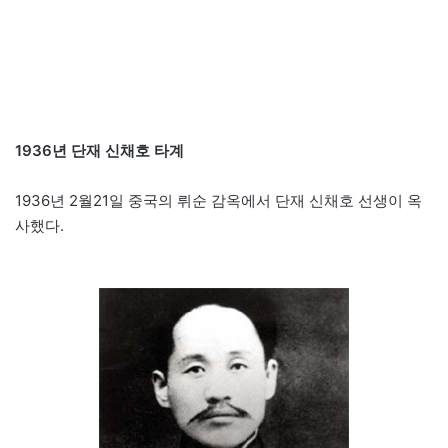
1936년 단재 신채호 타계
1936년 2월21일 중국의 뤼순 감옥에서 단재 신채호 선생이 옥
사했다.