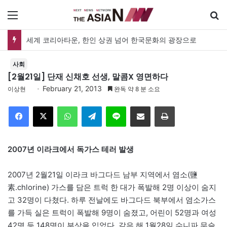
메뉴
세계 코리아타운, 한인 상권 넘어 한국문화의 광장으로
사회
[2월21일] 단재 신채호 선생, 말콤X 영면하다
February 21, 2013
이상현
완독 약 8 분 소요
Facebook
X
WhatsApp
Telegram
Line
이메일
인쇄
2007년 이라크에서 독가스 테러 발생
2007년 2월21일 이라크 바그다드 남부 지역에서 염소(鹽
素.chlorine) 가스를 담은 트럭 한 대가 폭발해 2명 이상이 숨지
고 32명이 다쳤다. 하루 전날에도 바그다드 북부에서 염소가스
를 가득 실은 트럭이 폭발해 9명이 숨졌고, 어린이 52명과 여성
42명 등 148명이 부상을 입었다. 같은 해 1월28일 수니파 무슬