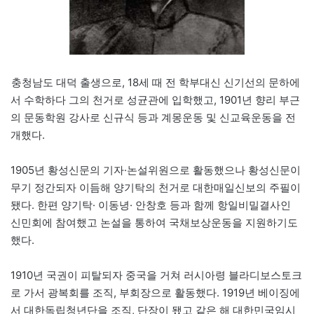
충청남도 대덕 출생으로, 18세 때 전 학부대신 신기선의 문하에
서 수학하다 그의 천거로 성균관에 입학했고, 1901년 향리 부근
의 문동학원 강사로 신규식 등과 계몽운동 및 신교육운동을 전
개했다.
1905년 황성신문의 기자·논설위원으로 활동했으나 황성신문이
무기 정간되자 이듬해 양기탁의 천거로 대한매일신보의 주필이
됐다. 한편 양기탁· 이동녕· 안창호 등과 함께 항일비밀결사인
신민회에 참여했고 논설을 통하여 국채보상운동을 지원하기도
했다.
1910년 국권이 피탈되자 중국을 거쳐 러시아령 블라디보스토크
로 가서 광복회를 조직, 부회장으로 활동했다. 1919년 베이징에
서 대한독립청년단을 조직, 단장이 됐고 같은 해 대한민국임시