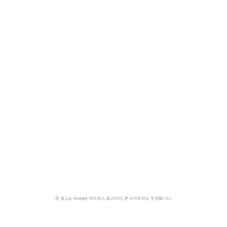
본 광고는 Google 애드센스 광고이며, 본 사이트와는 무관합니다.