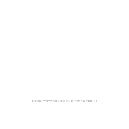
본 광고는 Google 애드센스 광고이며, 본 사이트와는 무관합니다.