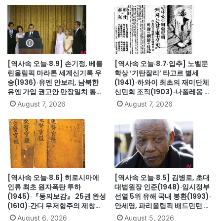
[역사속 오늘·8.9] 손기정, 베를
[역사속 오늘·8.7·입추] 노벨문
린올림픽 마라톤 세계신기록 우
학상 ‘기탄잘리’ 타고르 별세
승(1936)·유엔 안보리, 남북한
(1941)·하와이 최초의 재미단체
유엔 가입 권고안 만장일치 통과
신민회 조직(1903)·나폴레옹 세
(1991)·싱가포르, 말레이시아에
인트헬레나섬 유배(1815)·英 해
August 7, 2026
August 7, 2026
서 분리 독립(1965)·닉슨, 워터
군, 스페인 무적함대 격파
게이트로 사상 첫 대통령 사임
(1588)·美 화성탐사로봇 큐리오
(1974)
시티 화성 착륙(2012)·日, 화이
트리스트에서 한국 제외(2019)
[역사속 오늘·8.6] 히로시마에
[역사속 오늘·8.5] 김병로, 초대
인류 최초 원자폭탄 투하
대법원장 인준(1948)·임시정부
(1945)·『동의보감』 25권 완성
선열 5위 유해 국내 봉환(1993)·
(1610)·간디 무저항주의 제창
안세영, 파리올림픽 배드민턴 여
(1931)·대전엑스포 개막(1993)·
자단식 금메달(2024)·하시나 방
August 6, 2026
August 5, 2026