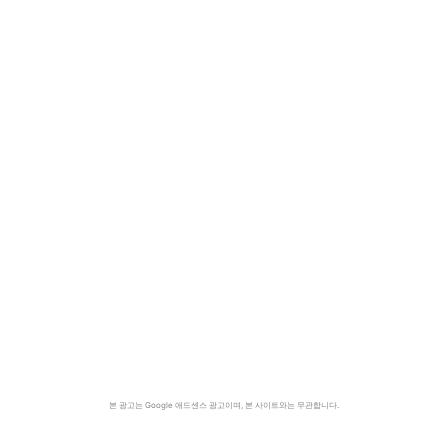
본 광고는 Google 애드센스 광고이며, 본 사이트와는 무관합니다.