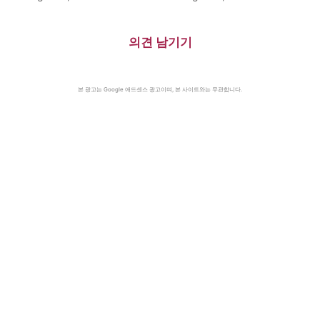
자메이카, 영국에서 독립(1962)
글라데시 총리 인도 망명
(2024)·미·영·소, 부분적 핵실험
금지조약 조인(1963)·넬슨 만델
의견 남기기
라 체포, 27년 옥고의 시작
(1962)
본 광고는 Google 애드센스 광고이며, 본 사이트와는 무관합니다.