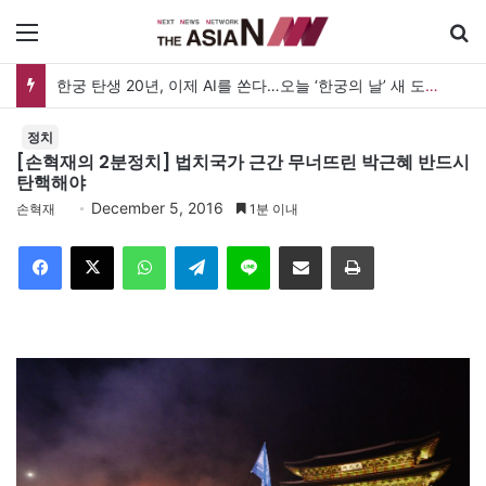
메뉴
한궁 탄생 20년, 이제 AI를 쏜다…오늘 ‘한궁의 날’ 새 도약 선언
정치
[손혁재의 2분정치] 법치국가 근간 무너뜨린 박근혜 반드시
탄핵해야
December 5, 2016
손혁재
1분 이내
Facebook
X
WhatsApp
Telegram
Line
이메일
인쇄