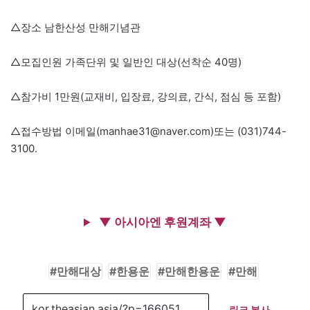
△장소 남한산성 만해기념관
△모집인원 가족단위 및 일반인 대상(선착순 40명)
△참가비 1만원(교재비, 입장료, 강의료, 간식, 점심 등 포함)
△접수방법 이메일(manhae31@naver.com)또는 (031)744-
3100.
▼ 아시아엔 후원계좌 ▼
만해대상
한용운
만해한용운
만해
링크 복사