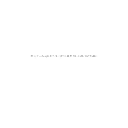
본 광고는 Google 애드센스 광고이며, 본 사이트와는 무관합니다.