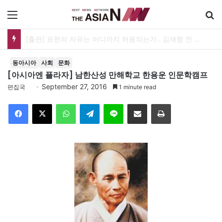
메뉴
[출판] 표현의 자유는 어디까지 허용되는가…김재형 전 대법관 ‘언론과 인격권’
동아시아
사회
문화
[아시아엔 플라자] 남한산성 만해학교 한용운 인문학캠프
September 27, 2016
편집국
1 minute read
Facebook
X
WhatsApp
Telegram
Line
이메일
인쇄