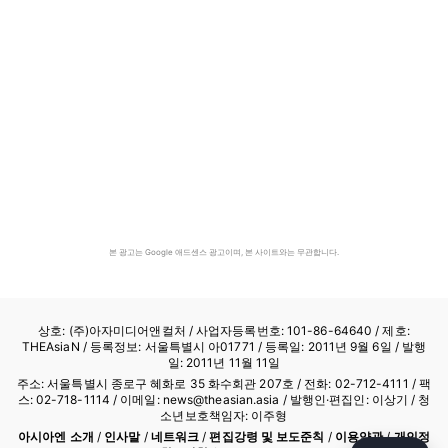
본 광고는 Google 애드센스 광고이며, 본 사이트와는 무관합니다.
상호: (주)아자미디어앤컬처 /
사업자등록번호: 101-86-64640
/ 제호:
THEAsiaN / 등록정보: 서울특별시 아01771 / 등록일: 2011년 9월 6일 / 발행
일: 2011년 11월 11일
주소: 서울특별시 종로구 혜화로 35 화수회관 207호 / 전화: 02-712-4111 /
팩
스: 02-718-1114
/ 이메일: news@theasian.asia / 발행인·편집인: 이상기 / 청
소년보호책임자: 이주형
아시아엔 소개
/
인사말
/
네트워크
/
편집강령 및 보도준칙
/
이용약관
/
개인정