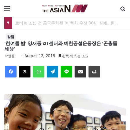
메뉴
로버트 조셉 전 美국무차관 “비핵화 우선 30년 실패…한미동맹 최종목표 ‘자유통일한국’으로”
칼럼
‘한여름 밤’ 양재동 aT센터와 예천공설운동장은 ‘곤충들
세상’
August 12, 2016
박명윤
완독 약 5 분 소요
Facebook
X
WhatsApp
Telegram
Line
이메일
인쇄