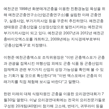
예천군은 1998년 화분매개곤충을 이용한 친환경농업 육성을 위
해 예천군곤충연구소(산업곤충연구소)를 설립한 이래 곤충연
구, 실증사업, 부가가치사업 등을 꾸준히 추진하였다. 예천곤충
생태원은 곤충산업을 신성장산업으로 발전시키려는 예천군의
부가가치사업이 되고 있다. 예천군은 2007년과 2012년 예천곤
충바이오엑스포를 개최하고, 2009년에는 지식경제부로부터
‘곤충산업특구’로 지정됐다.
이현준 예천곤충엑스포 조직위원장은 “이번 곤충엑스포가 곤충
과 관광을 접목시킨 여행산업 외에도 곤충 식품 등 곤충산업의
잠재력과 관련 부가가치 산업의 성장 가능성을 확인해 볼 수 있
는 기회가 될 것으로 확신한다”며 “이번 엑스포에서 곤충의 미
래가치를 직접 체험해 보시길 바란다”고 말했다.
한편 미래의 대체 식량자원인 곤충을 이용한 요리경연대회가 7
월30일 열렸다. 이날 요리경연대회에는 전국의 요리전문가들로
구성된 20개팀(40명)이 참가해 고소애, 번데기, 귀뚜라미 등을