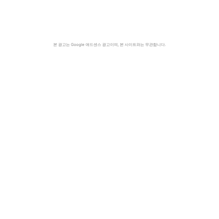
본 광고는 Google 애드센스 광고이며, 본 사이트와는 무관합니다.