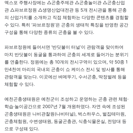
엑스포 주행사장에는 △곤충주제관 △곤충놀이관 △곤충산업
관 △파브르정원 △생명산업대전관 등 5개 전시관을 통해 곤충
의 산업가치를 소개하고 직접 체험하는 다양한 콘텐츠를 경험할
수 있다. 특히 ‘파브르정원’은 곤충의 생태적 특징을 반영한 공간
구성을 통해 다양한 종류의 곤충을 볼 수 있다.
파브르정원에 들어서면 ‘반딧불이 터널’이 관람객을 맞이하여
마치 반딧불이 동굴을 통과하여 곤충의 세계로 들어가는 분위기
를 연출한다. 정원에는 총 10개의 전시구역이 있으며, 약 50종 1
만4천여 마리의 국내외 곤충이 쇼 케이스 전시 및 방사를 통해
관람객을 맞는다. 이곳에선 벼메뚜기, 수서곤충, 딱정벌레 등을
체험할 수 있다.
예천곤충생태원은 예천군이 조성하고 운영하는 곤충 관련 체험·
학습·놀이공간으로 2007년 7월 개원하였다. 자연 속에 조성된
곤충생태원은 나비관찰원(나비터널), 벅스하우스, 벌집테마원,
곤충체험원, 수변생태원, 동굴곤충관, 식충식물온실, 전망대 등
으로 구성돼 있다.