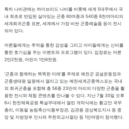
특히 나비관에는 하이브리드 나비를 비롯해 세계 5대주에서 국
내 최초로 반입된 살아있는 곤충 60여종과 540종 8천여마리의
세계희귀곤충 표본, 세계에서 가장 비싼 곤충예술품 등이 전시
되어 있다.
어른들에게는 추억을 통한 감성을 그리고 아이들에게는 신비를
통한 호기심을 주는 이벤트와 프로그램이 있다. 입장료는 어른
2만2천원, 어린이 1만6천원.
‘곤충과 함께하는 똑똑한 미래’를 주제로 예천군 공설운동장과
곤충생태원 일원에서 열리고 있는 예천세계곤충엑스포는 국내
외 희귀곤충을 포함해 총 56종 23만여 마리의 다양한 곤충을 활
용한 전시와 체험 콘텐츠를 만나볼 수 있다. 지난 7월 30일 오후
6시 한천체육공원 특설무대에서 열린 개막식에는 황교안 국무
총리, 이동필 농림축산식품부장관, 김관용 경상북도지사 등 중
앙 및 지방정부 인사와 주한외교사절단 등 1만여명이 참석했다.