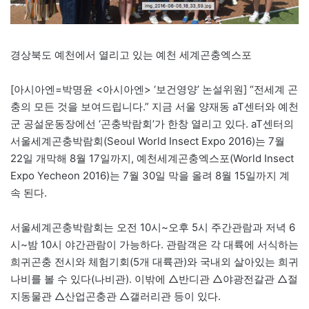
경상북도 예천에서 열리고 있는 예천 세계곤충엑스포
[아시아엔=박명윤 <아시아엔> ‘보건영양’ 논설위원] “전세계 곤
충의 모든 것을 보여드립니다.” 지금 서울 양재동 aT센터와 예천
군 공설운동장에선 ‘곤충박람회’가 한창 열리고 있다. aT센터의
서울세계곤충박람회(Seoul World Insect Expo 2016)는 7월
22일 개막해 8월 17일까지, 예천세계곤충엑스포(World Insect
Expo Yecheon 2016)는 7월 30일 막을 올려 8월 15일까지 계
속 된다.
서울세계곤충박람회는 오전 10시~오후 5시 주간관람과 저녁 6
시~밤 10시 야간관람이 가능하다. 관람객은 각 대륙에 서식하는
희귀곤충 전시와 체험기회(5개 대륙관)와 국내외 살아있는 희귀
나비를 볼 수 있다(나비관). 이밖에 △반디관 △야광전갈관 △절
지동물관 △산업곤충관 △갤러리관 등이 있다.