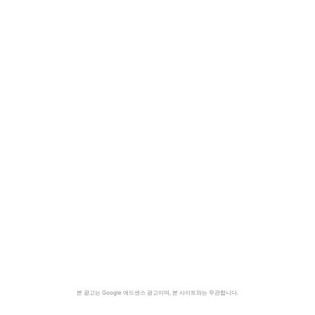
본 광고는 Google 애드센스 광고이며, 본 사이트와는 무관합니다.