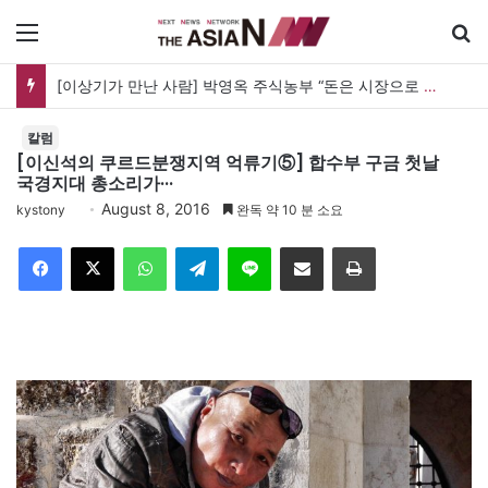
메뉴
[신간] 대통령의 등 뒤 1미터…“보이지 않는 자리에서 누구를 지킨다는 것”
칼럼
[이신석의 쿠르드분쟁지역 억류기⑤] 합수부 구금 첫날
국경지대 총소리가···
August 8, 2016
kystony
완독 약 10 분 소요
Facebook
X
WhatsApp
Telegram
Line
이메일
인쇄