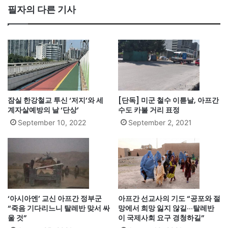
필자의 다른 기사
잠실 한강철교 투신 ‘저지’와 세
[단독] 미군 철수 이튿날, 아프간
계자살예방의 날 ‘단상’
수도 카불 거리 표정
September 10, 2022
September 2, 2021
‘아시아엔’ 교신 아프간 정부군
아프간 선교사의 기도 “공포와 절
“죽음 기다리느니 탈레반 맞서 싸
망에서 희망 잃지 않길···탈레반
울 것”
이 국제사회 요구 경청하길”