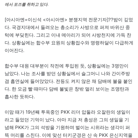
에서 포즈를 취하고 있다.
[아시아엔=이신석 <아시아엔> 분쟁지역 전문기자]?
?밤이 깊었
다. 국경지대에서 들려오는 총소리가 사방으로 퍼져 바위산 중
턱에 부딪힌다. 그리고 이내 메아리가 되어 사방천지에 가득 찬
다. 상황실에는 합수부 요원의 상황접수와 명령하달이 다급하게
이어진다.
합수부 대원 대부분이 작전에 투입된 듯, 상황실에는 3명만이
남았다. 나는 조사를 받던 상황실에서 슬그머니 나와 간이주방
겸 흡연실에 들어앉았다. 전등도 켜지 않은 채 담배에 불을 붙인
다. 한 모금 빨 때마다 담배 불빛은 창밖 멀리 보이는 조명탄과
흡사한 듯하다.
이맘 때가 19년째 투옥중인 PKK 리더 압둘라 오잘란의 생일이
라고 들었던 기억이 났다. 아마 지금 저 총성은 그의 생일을 기
념해 PKK가 그의 석방을 기원하며 벌이는 시위라는 생각이 퍼
뜩 머리를 스친다. 이에 맞선 터키군경은 산 속 PKK 은신지역을