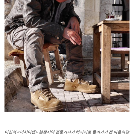
이신석 <아시아엔> 분쟁지역 전문기자가 하카리로 들어가기 전 마을식당