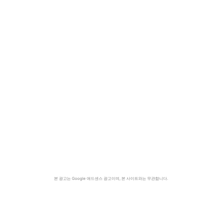
본 광고는 Google 애드센스 광고이며, 본 사이트와는 무관합니다.