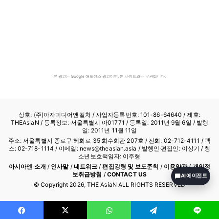
본 광고는 Google 애드센스 광고이며, 본 사이트와는 무관합니다.
상호: (주)아자미디어앤컬처 /
사업자등록번호: 101-86-64640
/ 제호:
THEAsiaN / 등록정보: 서울특별시 아01771 / 등록일: 2011년 9월 6일 / 발행
일: 2011년 11월 11일
주소: 서울특별시 종로구 혜화로 35 화수회관 207호 / 전화: 02-712-4111 /
팩
스: 02-718-1114
/ 이메일: news@theasian.asia / 발행인·편집인: 이상기 / 청
소년보호책임자: 이주형
아시아엔 소개
/
인사말
/
네트워크
/
편집강령 및 보도준칙
/
이용약관
/
개인정
보취급방침
/
CONTACT US
AI 에이전트
© Copyright
2026
, THE AsiaN ALL RIGHTS RESERVED