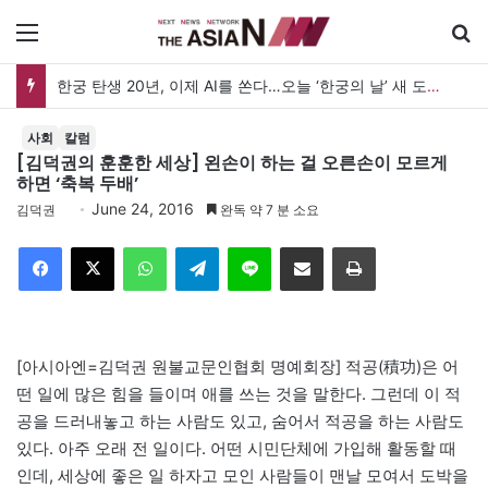
메뉴
한궁 탄생 20년, 이제 AI를 쏜다…오늘 ‘한궁의 날’ 새 도약 선언
사회
칼럼
[김덕권의 훈훈한 세상] 왼손이 하는 걸 오른손이 모르게
하면 ‘축복 두배’
June 24, 2016
김덕권
완독 약 7 분 소요
Facebook
X
WhatsApp
Telegram
Line
이메일
인쇄
[아시아엔=김덕권 원불교문인협회 명예회장] 적공(積功)은 어
떤 일에 많은 힘을 들이며 애를 쓰는 것을 말한다. 그런데 이 적
공을 드러내놓고 하는 사람도 있고, 숨어서 적공을 하는 사람도
있다. 아주 오래 전 일이다. 어떤 시민단체에 가입해 활동할 때
인데, 세상에 좋은 일 하자고 모인 사람들이 맨날 모여서 도박을