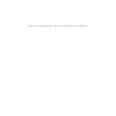
본 광고는 Google 애드센스 광고이며, 본 사이트와는 무관합니다.