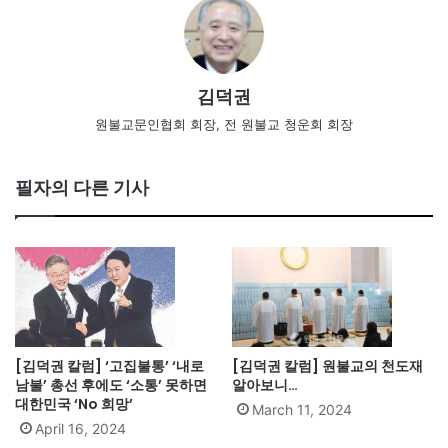
김덕권
원불교문인협회 회장, 전 원불교 청운회 회장
필자의 다른 기사
[김덕권 칼럼] ‘고집불통’ ‘내로
[김덕권 칼럼] 원불교의 천도재
남불’ 총선 후에도 ‘소통’ 못하면
알아보니…
대한민국 ‘No 희망’
March 11, 2024
April 16, 2024