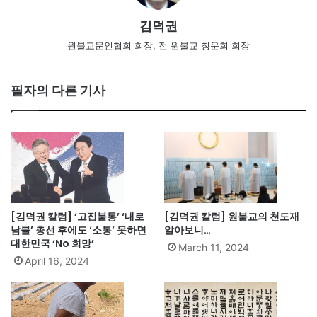
김덕권
원불교문인협회 회장, 전 원불교 청운회 회장
필자의 다른 기사
[김덕권 칼럼] ‘고집불통’ ‘내로
[김덕권 칼럼] 원불교의 천도재
남불’ 총선 후에도 ‘소통’ 못하면
알아보니…
대한민국 ‘No 희망’
March 11, 2024
April 16, 2024