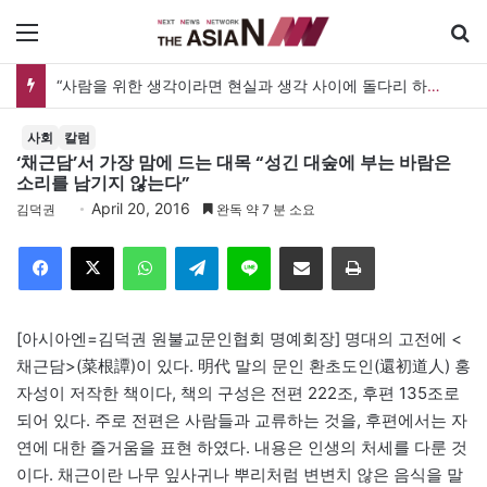
메뉴
“사람을 위한 생각이라면 현실과 생각 사이에 돌다리 하나는 놓아야 하지 않을까”
사회
칼럼
‘채근담’서 가장 맘에 드는 대목 “성긴 대숲에 부는 바람은
소리를 남기지 않는다”
April 20, 2016
김덕권
완독 약 7 분 소요
Facebook
X
WhatsApp
Telegram
Line
이메일
인쇄
[아시아엔=김덕권 원불교문인협회 명예회장] 명대의 고전에 <
채근담>(菜根譚)이 있다. 明代 말의 문인 환초도인(還初道人) 홍
자성이 저작한 책이다, 책의 구성은 전편 222조, 후편 135조로
되어 있다. 주로 전편은 사람들과 교류하는 것을, 후편에서는 자
연에 대한 즐거움을 표현 하였다. 내용은 인생의 처세를 다룬 것
이다. 채근이란 나무 잎사귀나 뿌리처럼 변변치 않은 음식을 말