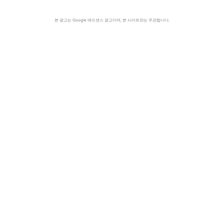
본 광고는 Google 애드센스 광고이며, 본 사이트와는 무관합니다.