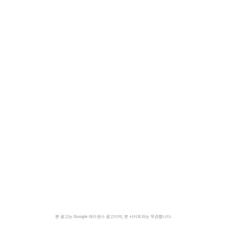
본 광고는 Google 애드센스 광고이며, 본 사이트와는 무관합니다.