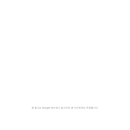
본 광고는 Google 애드센스 광고이며, 본 사이트와는 무관합니다.