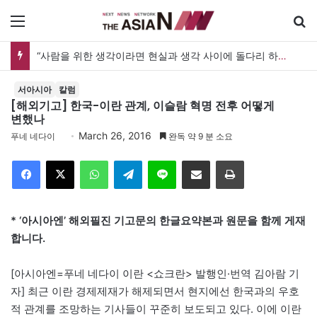
메뉴
“사람을 위한 생각이라면 현실과 생각 사이에 돌다리 하나는 놓아야 하지 않을까”
서아시아
칼럼
[해외기고] 한국-이란 관계, 이슬람 혁명 전후 어떻게
변했나
March 26, 2016
푸네 네다이
완독 약 9 분 소요
Facebook
X
WhatsApp
Telegram
Line
이메일
인쇄
* ‘아시아엔’ 해외필진 기고문의 한글요약본과 원문을 함께 게재
합니다.
[아시아엔=푸네 네다이 이란 <쇼크란> 발행인·번역 김아람 기
자] 최근 이란 경제제재가 해제되면서 현지에선 한국과의 우호
적 관계를 조망하는 기사들이 꾸준히 보도되고 있다. 이에 이란