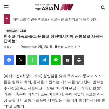
메뉴
폐버스를 청년주택으로? 탑골공원 술자리보다 못한 정치의 상상력
동아시아
사회
천주교·기독교·불교·원불교 성탄메시지에 공통으로 사용된
단어는?
December 25, 2015
최정아
완독 약 2 분 소요
Facebook
X
WhatsApp
Telegram
Line
이메일
인쇄
[아시아엔=최정아 기자] 성탄절을 맞아 우리나라 종교 지도자
들은 평화와 화해, 용서를 기원하는 메시지를 발표했다. 염수정
추기경(천주교 서울대교구장)은 “아기 예수님의 거룩한 탄생의
기쁨과 축복이 이 땅의 모든 이들에게, 특히 북녘의 동포들과 세
상 곳곳에서 고통과 슬픔에 빠져있는 이들에게 함께하시기를 빈
다”고 말했다.