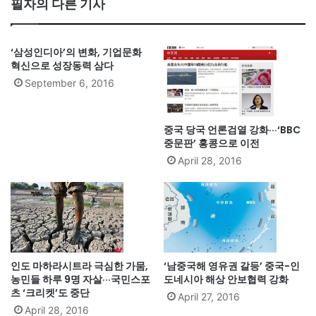
필자의 다른 기사
ok
‘삼성인디아’의 변화, 기업문화
혁신으로 성장동력 삼다
September 6, 2016
중국 당국 언론검열 강화···‘BBC
중문판’ 홍콩으로 이전
April 28, 2016
인도 마하라시트라 극심한 가뭄,
‘남중국해 영유권 갈등’ 중국-인
농민들 하루 9명 자살···국민스포
도네시아 해상 안보협력 강화
츠 ‘크리켓’도 중단
April 27, 2016
April 28, 2016