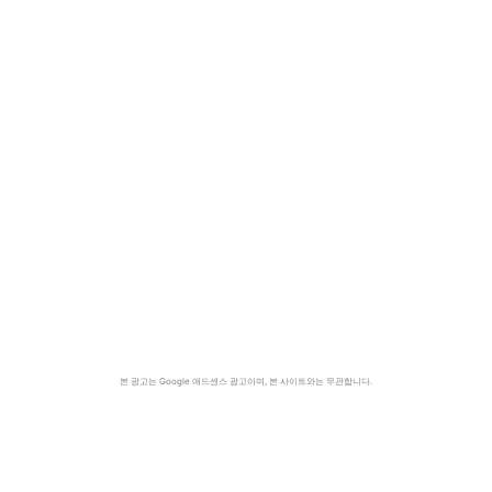
본 광고는 Google 애드센스 광고이며, 본 사이트와는 무관합니다.