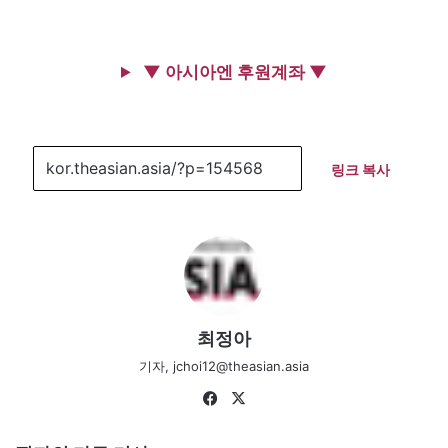
▼ 아시아엔 후원계좌 ▼
링크 복사
최정아
기자, jchoi12@theasian.asia
Fa
X
ce
bo