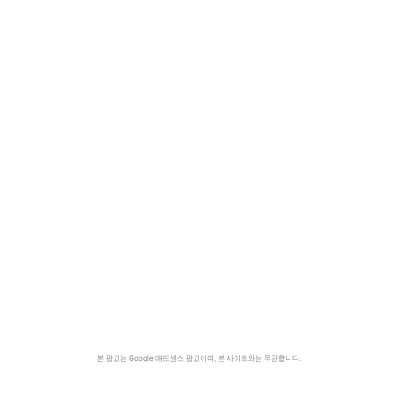
본 광고는 Google 애드센스 광고이며, 본 사이트와는 무관합니다.