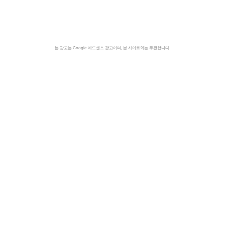
본 광고는 Google 애드센스 광고이며, 본 사이트와는 무관합니다.