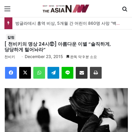
메뉴
아자뉴스바이트 20260808
칼럼
[ 천비키의 명상 24시⑫] 아름다운 이별 “솔직하게,
당당하게 털어놔라”
December 23, 2015
천비키
완독 약 9 분 소요
Facebook
X
WhatsApp
Telegram
Line
이메일
인쇄