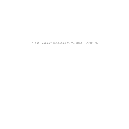
본 광고는 Google 애드센스 광고이며, 본 사이트와는 무관합니다.