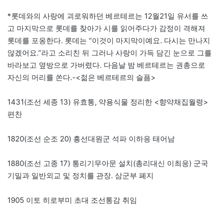
*롯데와의 사랑에 괴로워하던 베르테르는 12월21일 유서를 쓰
고 마지막으로 롯데를 찾아가 시를 읽어주다가 감정이 격해져
롯데를 포옹한다. 롯데는 “이것이 마지막이예요. 다시는 만나지
않겠어요.”라고 소리친 뒤 그러나 사랑이 가득 담긴 눈으로 그를
바라보고 옆방으로 가버렸다. 다음날 밤 베르테르는 권총으로
자신의 머리를 쏜다.-<젊은 베르테르의 슬픔>
1431(조선 세종 13) 유효통, 약용식물 정리한 <향약채집월령>
편찬
1820(조선 순조 20) 흥선대원군 석파 이하응 태어남
1880(조선 고종 17) 통리기무아문 설치(총리대신 이최응) 군국
기밀과 일반외교 및 정치를 관장. 삼군부 폐지
1905 이토 히로부미 초대 조선통감 취임