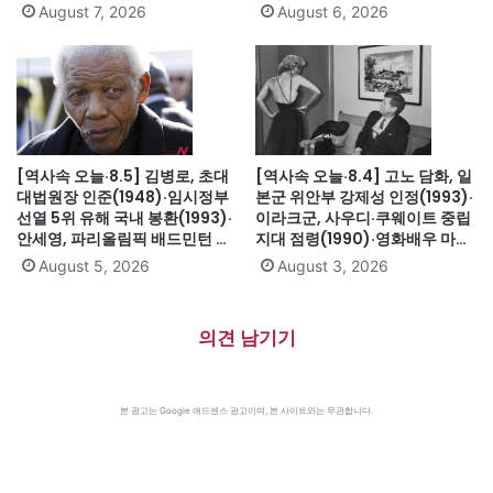
인트헬레나섬 유배(1815)·英 해
(1931)·대전엑스포 개막(1993)·
August 7, 2026
August 6, 2026
군, 스페인 무적함대 격파
자메이카, 영국에서 독립(1962)
(1588)·美 화성탐사로봇 큐리오
시티 화성 착륙(2012)·日, 화이
트리스트에서 한국 제외(2019)
[역사속 오늘·8.5] 김병로, 초대
[역사속 오늘·8.4] 고노 담화, 일
대법원장 인준(1948)·임시정부
본군 위안부 강제성 인정(1993)·
선열 5위 유해 국내 봉환(1993)·
이라크군, 사우디·쿠웨이트 중립
안세영, 파리올림픽 배드민턴 여
지대 점령(1990)·영화배우 마릴
자단식 금메달(2024)·하시나 방
린 먼로 의문의 죽음(1962)
August 5, 2026
August 3, 2026
글라데시 총리 인도 망명
(2024)·미·영·소, 부분적 핵실험
금지조약 조인(1963)·넬슨 만델
의견 남기기
라 체포, 27년 옥고의 시작
(1962)
본 광고는 Google 애드센스 광고이며, 본 사이트와는 무관합니다.