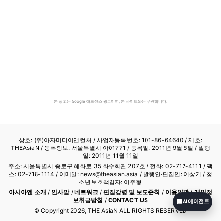
본 광고는 Google 애드센스 광고이며, 본 사이트와는 무관합니다.
상호: (주)아자미디어앤컬처 /
사업자등록번호: 101-86-64640
/ 제호:
THEAsiaN / 등록정보: 서울특별시 아01771 / 등록일: 2011년 9월 6일 / 발행
일: 2011년 11월 11일
주소: 서울특별시 종로구 혜화로 35 화수회관 207호 / 전화: 02-712-4111 /
팩
스: 02-718-1114
/ 이메일: news@theasian.asia / 발행인·편집인: 이상기 / 청
소년보호책임자: 이주형
아시아엔 소개
/
인사말
/
네트워크
/
편집강령 및 보도준칙
/
이용약관
/
개인정
보취급방침
/
CONTACT US
AI 에이전트
© Copyright
2026
, THE AsiaN ALL RIGHTS RESERVED