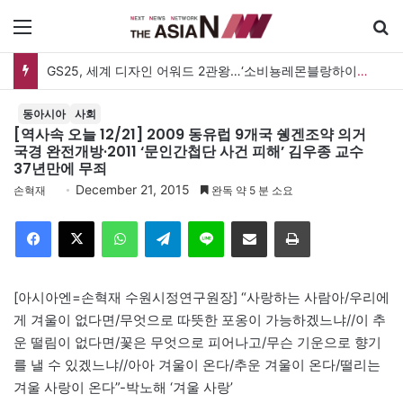
메뉴
GS25, 세계 디자인 어워드 2관왕…‘소비뇽레몬블랑하이볼’ 디자인 경쟁력 인정
동아시아
사회
[역사속 오늘 12/21] 2009 동유럽 9개국 쉥겐조약 의거
국경 완전개방·2011 ‘문인간첩단 사건 피해’ 김우종 교수
37년만에 무죄
December 21, 2015
손혁재
완독 약 5 분 소요
Facebook
X
WhatsApp
Telegram
Line
이메일
인쇄
[아시아엔=손혁재 수원시정연구원장] “사랑하는 사람아/우리에
게 겨울이 없다면/무엇으로 따뜻한 포옹이 가능하겠느냐//이 추
운 떨림이 없다면/꽃은 무엇으로 피어나고/무슨 기운으로 향기
를 낼 수 있겠느냐//아아 겨울이 온다/추운 겨울이 온다/떨리는
겨울 사랑이 온다”-박노해 ‘겨울 사랑’