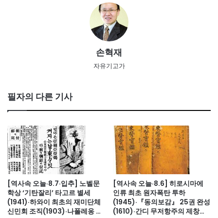
손혁재
자유기고가
필자의 다른 기사
[역사속 오늘·8.7·입추] 노벨문
[역사속 오늘·8.6] 히로시마에
학상 ‘기탄잘리’ 타고르 별세
인류 최초 원자폭탄 투하
(1941)·하와이 최초의 재미단체
(1945)·『동의보감』 25권 완성
신민회 조직(1903)·나폴레옹 세
(1610)·간디 무저항주의 제창