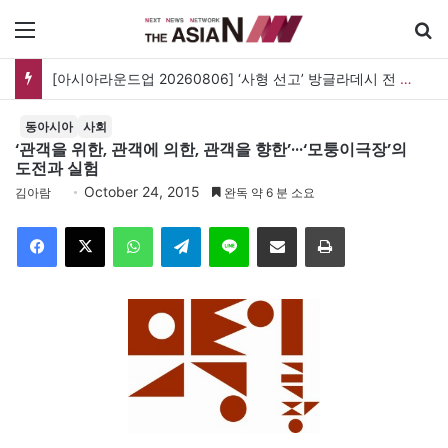
메뉴
[아시아라운드업 20260806] ‘사형 선고’ 방글라데시 전 총리, 도피국 인도서 연설
동아시아
사회
‘관객을 위한, 관객에 의한, 관객을 향한’···‘모퉁이극장’의
도전과 실험
October 24, 2015
김아람
완독 약 6 분 소요
Facebook
X
WhatsApp
Telegram
Line
이메일
인쇄