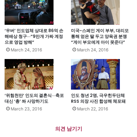
‘우버’ 인도업체 상대로 86억 손
미국-스페인 게이 부부, 대리모
해배상 청구···”9만개 가짜 계정
통해 얻은 딸 두고 양육권 분쟁
으로 영업 방해”
“게이 부모에게 아이 못준다”
March 24, 2016
March 24, 2016
‘위험천만’ 인도의 결혼식···축포
인도 청년 2명, 극우힌두단체
대신 ‘총’ 쏴 사망하기도
RSS 의장 사진 합성해 체포돼
March 23, 2016
March 22, 2016
의견 남기기