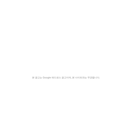
본 광고는 Google 애드센스 광고이며, 본 사이트와는 무관합니다.