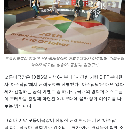
모퉁이극장이 진행한 부산국제영화제 야외무대행사 아주담담. 왼쪽부터
사회자 박호섭, 성송이, 정엄지, 김민주씨
모퉁이극장은 10월6일 저녁6시부터 1시간반 가량 BIFF 부대행
사 ‘아주담담’에서 관객토크를 진행했다. ‘아주담담’은 매년 영화
제가 진행하는 공식 이벤트 중 하나로, 국내외 영화제 게스트들
이 두레라움 광장에 마련된 야외무대에 올라 영화 이야기를 나
누는 방식이다.
그러나 이날 모퉁이극장이 진행한 관객토크는 기존 ‘아주담
담’과는 달랐다. 영화인사 위주의 토크가 아닌 관객들이 함께 소