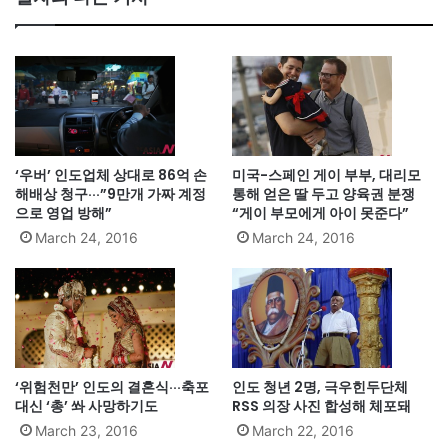
‘우버’ 인도업체 상대로 86억 손
미국-스페인 게이 부부, 대리모
해배상 청구···”9만개 가짜 계정
통해 얻은 딸 두고 양육권 분쟁
으로 영업 방해”
“게이 부모에게 아이 못준다”
March 24, 2016
March 24, 2016
‘위험천만’ 인도의 결혼식···축포
인도 청년 2명, 극우힌두단체
대신 ‘총’ 쏴 사망하기도
RSS 의장 사진 합성해 체포돼
March 23, 2016
March 22, 2016