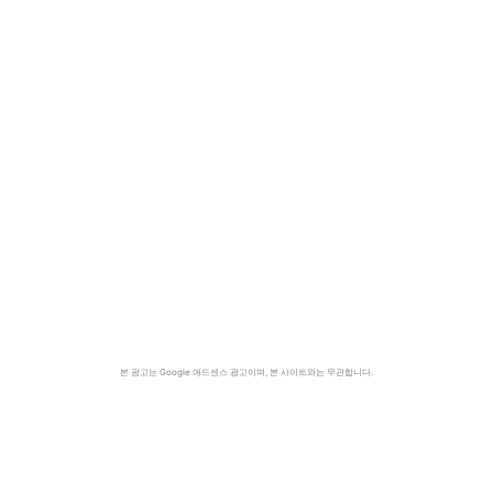
본 광고는 Google 애드센스 광고이며, 본 사이트와는 무관합니다.