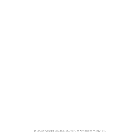
본 광고는 Google 애드센스 광고이며, 본 사이트와는 무관합니다.