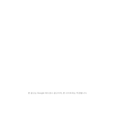
본 광고는 Google 애드센스 광고이며, 본 사이트와는 무관합니다.