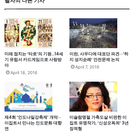
필자의 다른 기사
미래 점치는 ‘타로’의 기원…14세
이란, 사우디에 대표단 파견···’하
기 유럽서 카드게임으로 사랑받
지 성지순례’ 안전문제 논의
아
April 7, 2016
April 18, 2016
제4회 ‘인도나일강축제’ 개막···
이슬람명절 가축도살 비판한 이
이집트서 민나는 인도문화 대향
집트 유명작가, ‘신성모독죄’ 3년
연
징역형