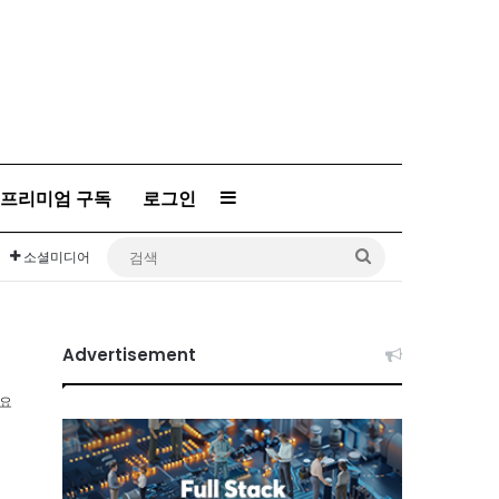
프리미엄 구독
로그인
Sidebar
검
소셜미디어
색
Advertisement
소요