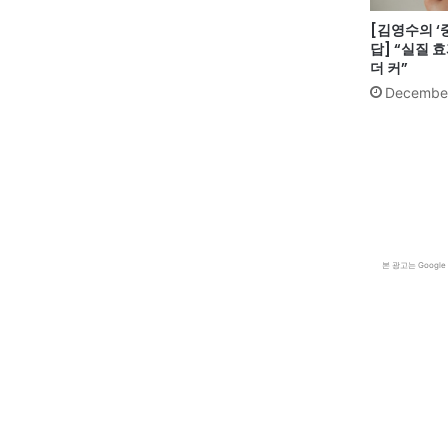
[김영수의 
답] “실질 
더 커”
December
본 광고는 Goog