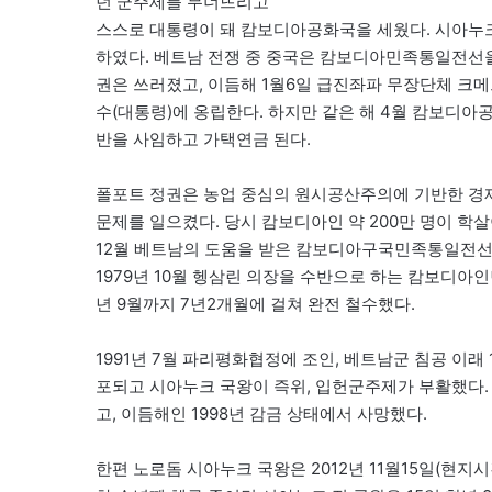
던 군주제를 무너뜨리고
스스로 대통령이 돼 캄보디아공화국을 세웠다. 시아누
하였다. 베트남 전쟁 중 중국은 캄보디아민족통일전선을,
권은 쓰러졌고, 이듬해 1월6일 급진좌파 무장단체 크메르 
수(대통령)에 옹립한다. 하지만 같은 해 4월 캄보디
반을 사임하고 가택연금 된다.
폴포트 정권은 농업 중심의 원시공산주의에 기반한 경제
문제를 일으켰다. 당시 캄보디아인 약 200만 명이 학살
12월 베트남의 도움을 받은 캄보디아구국민족통일전선이
1979년 10월 헹삼린 의장을 수반으로 하는 캄보디아인
년 9월까지 7년2개월에 걸쳐 완전 철수했다.
1991년 7월 파리평화협정에 조인, 베트남군 침공 이래
포되고 시아누크 국왕이 즉위, 입헌군주제가 부활했다. 
고, 이듬해인 1998년 감금 상태에서 사망했다.
한편 노로돔 시아누크 국왕은 2012년 11월15일(현