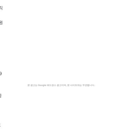
직
원
9
본 광고는 Google 애드센스 광고이며, 본 사이트와는 무관합니다.
공
료