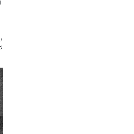
의
/
있