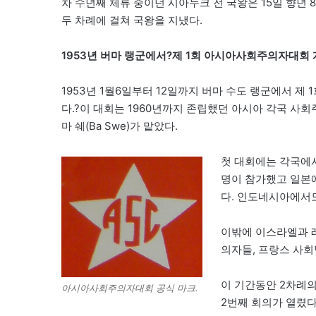
차 수년째 체류 중이던 시아누크 전 국왕은 15일 향년 89
두 차례에 걸쳐 국왕을 지냈다.
1953년 버마 랭군에서?제 1회 아시아사회주의자대회
1953년 1월6일부터 12일까지 버마 수도 랭군에서 제 1회 아
다.?이 대회는 1960년까지 존립했던 아시아 각국 사
마 쉐(Ba Swe)가 맡았다.
첫 대회에는 각국에서
명이 참가했고 일본
다. 인도네시아에서도
이밖에 이스라엘과 
의자들, 프랑스 사
이 기간동안 2차례의
아시아사회주의자대회 공식 마크.
2번째 회의가 열렸다.