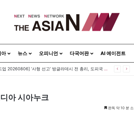
시아
뉴스
오피니언
다국어판
AI 에이전트
[아시아라운드업 20260806] ‘사형 선고’ 방글라데시 전 총리, 도피국 인도서 연설
캄보디아 시아누크
완독 약 10 분 