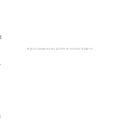
렸
의
본 광고는 Google 애드센스 광고이며, 본 사이트와는 무관합니다.
7
주
서