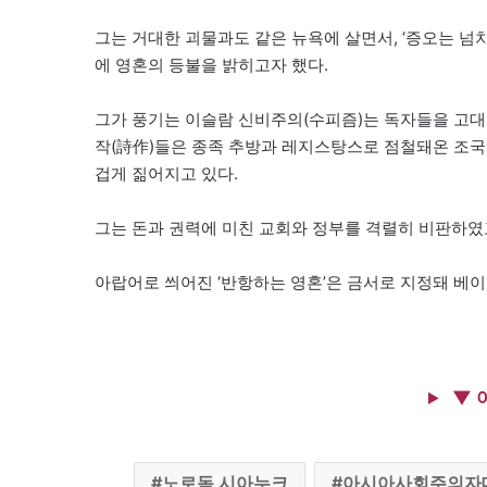
그는 거대한 괴물과도 같은 뉴욕에 살면서, ‘증오는 넘
에 영혼의 등불을 밝히고자 했다.
그가 풍기는 이슬람 신비주의(수피즘)는 독자들을 고대
작(詩作)들은 종족 추방과 레지스탕스로 점철돼온 조국
겁게 짊어지고 있다.
그는 돈과 권력에 미친 교회와 정부를 격렬히 비판하였
아랍어로 씌어진 ‘반항하는 영혼’은 금서로 지정돼 베
▼ 
노로돔 시아누크
아시아사회주의자