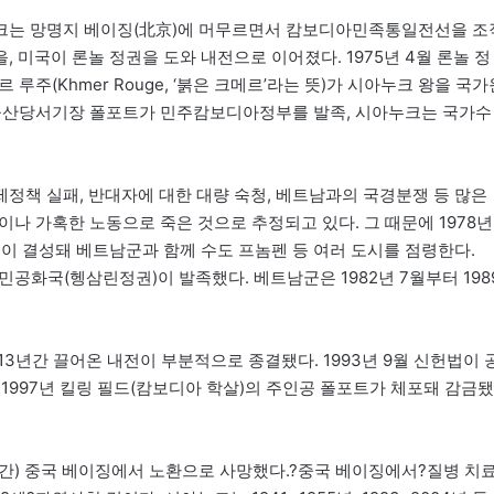
크는 망명지 베이징(北京)에 머무르면서 캄보디아민족통일전선을 조
 미국이 론놀 정권을 도와 내전으로 이어졌다. 1975년 4월 론놀 정
루주(Khmer Rouge, ‘붉은 크메르’라는 뜻)가 시아누크 왕을 국가
아공산당서기장 폴포트가 민주캄보디아정부를 발족, 시아누크는 국가수
정책 실패, 반대자에 대한 대량 숙청, 베트남과의 국경분쟁 등 많은
이나 가혹한 노동으로 죽은 것으로 추정되고 있다. 그 때문에 1978년
 결성돼 베트남군과 함께 수도 프놈펜 등 여러 도시를 점령한다.
민공화국(헹삼린정권)이 발족했다. 베트남군은 1982년 7월부터 198
 13년간 끌어온 내전이 부분적으로 종결됐다. 1993년 9월 신헌법이 
1997년 킬링 필드(캄보디아 학살)의 주인공 폴포트가 체포돼 감금됐
지시간) 중국 베이징에서 노환으로 사망했다.?중국 베이징에서?질병 치