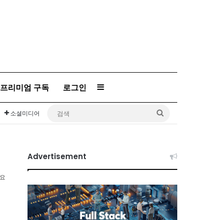
프리미엄 구독
로그인
Sidebar
검
소셜미디어
색
Advertisement
소요