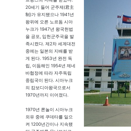
20세기 들어 군주제(君主
制)가 유지됐으나 1941년
왕위에 오른 노르돔 시아
누크가 1947년 왕국헌법
을 공포, 입헌군주국을 발
족시켰다. 제2차 세계대전
중에는 일본의 지배를 받
게 된다. 1953년 완전 독
립, 이듬해인 1954년 제네
바협정에 따라 자주독립
중립국이 된다. 시아누크
의 캄보디아왕국으로서
1970년까지 이어졌다.
1970년 론놀이 시아누크
외유 중에 쿠데타를 일으
켜 1200년간이나 지속됐