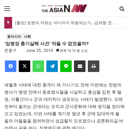
메뉴
[출판] 표현의 자유는 어디까지 허용되는가…김재형 전 대법관 ‘언론과 인격권’
동아시아
사회
‘임병장 총기살해 사건’ 막을 수 없었을까?
문종구
June 25, 2014
완독 약 15 분 소요
Facebook
X
WhatsApp
Telegram
Line
이메일
인쇄
세월호 사태에 대한 충격이 채 가시기도 전에 이번에는 전방의
병사가 병영 안에서 동료병사들을 사살하고 총상을 입힌 후 탈
영, 이틀간이나 군과 대치하다 생포되는 사태가 발생했다. 오래
전부터 필자는 군대라는 조직과 군사문화에 대해 생각을 정리해
오고 있었는데, 이번 사태를 계기로 몇년 후 군에 입대하게 될
필자 아들들을 염려하면서 성급할지 모르겠으나 공론화되길 바
라면서 글을 쓴다. 징병제도에 관한 얘기다.