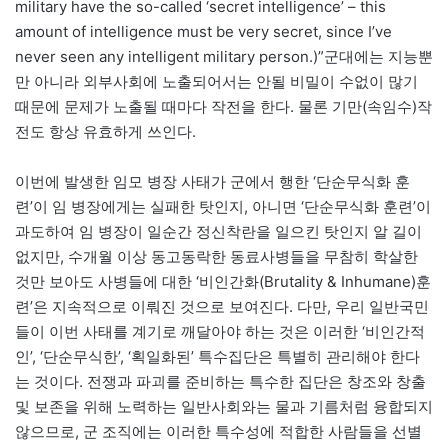
military have the so-called ‘secret intelligence’ – this
amount of intelligence must be very secret, since I’ve
never seen any intelligent military person.)”군대에는 지능뿐
만 아니라 외부사회에 노출되어서는 안될 비밀이 수없이 많기
때문에 문제가 노출될 때마다 작전을 한다. 물론 기만(속임수)작
전도 항상 유효하게 쓰인다.
이번에 발생한 임모 병장 사태가 군에서 행한 ‘단순무식화 훈
련’이 임 병장에게는 실패한 탓인지, 아니면 ‘단순무식화 훈련’이
과도하여 임 병장이 일순간 정신착란을 일으킨 탓인지 알 길이
없지만, 수개월 이상 동고동락한 동료사병들을 무참히 학살한
것만 보아도 사병들에 대한 ‘비인간화(Brutality & Inhumane)훈
련’은 지속적으로 이뤄진 것으로 보여진다. 다만, 우리 일반국민
들이 이번 사태를 계기로 깨달아야 하는 것은 이러한 ‘비인간적
인’, ‘단순무식한’, ‘획일화된’ 특수집단은 특별히 관리해야 한다
는 것이다. 전쟁과 파괴를 준비하는 특수한 집단은 창조와 창출
및 보존을 위해 노력하는 일반사회와는 물과 기름처럼 융합되지
않으므로, 군 조직에는 이러한 특수성에 적합한 사람들을 선별