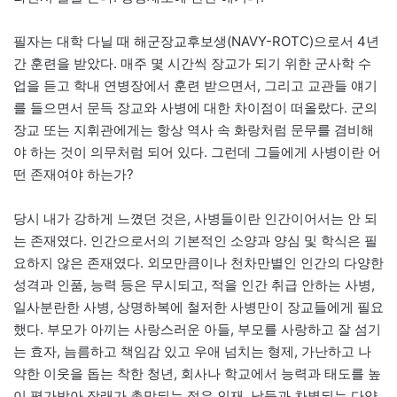
필자는 대학 다닐 때 해군장교후보생(NAVY-ROTC)으로서 4년
간 훈련을 받았다. 매주 몇 시간씩 장교가 되기 위한 군사학 수
업을 듣고 학내 연병장에서 훈련 받으면서, 그리고 교관들 얘기
를 들으면서 문득 장교와 사병에 대한 차이점이 떠올랐다. 군의
장교 또는 지휘관에게는 항상 역사 속 화랑처럼 문무를 겸비해
야 하는 것이 의무처럼 되어 있다. 그런데 그들에게 사병이란 어
떤 존재여야 하는가?
당시 내가 강하게 느꼈던 것은, 사병들이란 인간이어서는 안 되
는 존재였다. 인간으로서의 기본적인 소양과 양심 및 학식은 필
요하지 않은 존재였다. 외모만큼이나 천차만별인 인간의 다양한
성격과 인품, 능력 등은 무시되고, 적을 인간 취급 안하는 사병,
일사분란한 사병, 상명하복에 철저한 사병만이 장교들에게 필요
했다. 부모가 아끼는 사랑스러운 아들, 부모를 사랑하고 잘 섬기
는 효자, 늠름하고 책임감 있고 우애 넘치는 형제, 가난하고 나
약한 이웃을 돕는 착한 청년, 회사나 학교에서 능력과 태도를 높
이 평가받아 장래가 촉망되는 젊은 인재, 남들과 차별되는 다양