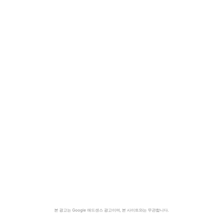
본 광고는 Google 애드센스 광고이며, 본 사이트와는 무관합니다.