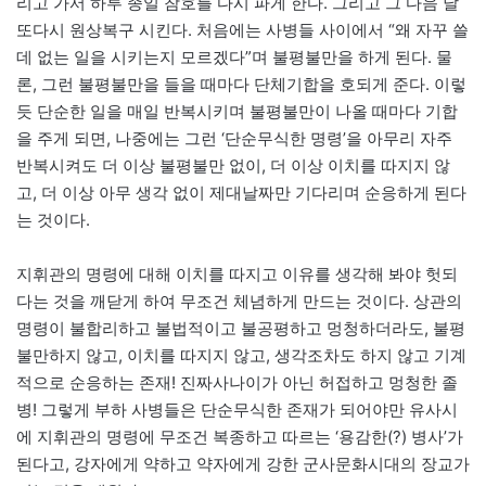
리고 가서 하루 종일 참호를 다시 파게 한다. 그리고 그 다음 날
또다시 원상복구 시킨다. 처음에는 사병들 사이에서 “왜 자꾸 쓸
데 없는 일을 시키는지 모르겠다”며 불평불만을 하게 된다. 물
론, 그런 불평불만을 들을 때마다 단체기합을 호되게 준다. 이렇
듯 단순한 일을 매일 반복시키며 불평불만이 나올 때마다 기합
을 주게 되면, 나중에는 그런 ‘단순무식한 명령’을 아무리 자주
반복시켜도 더 이상 불평불만 없이, 더 이상 이치를 따지지 않
고, 더 이상 아무 생각 없이 제대날짜만 기다리며 순응하게 된다
는 것이다.
지휘관의 명령에 대해 이치를 따지고 이유를 생각해 봐야 헛되
다는 것을 깨닫게 하여 무조건 체념하게 만드는 것이다. 상관의
명령이 불합리하고 불법적이고 불공평하고 멍청하더라도, 불평
불만하지 않고, 이치를 따지지 않고, 생각조차도 하지 않고 기계
적으로 순응하는 존재! 진짜사나이가 아닌 허접하고 멍청한 졸
병! 그렇게 부하 사병들은 단순무식한 존재가 되어야만 유사시
에 지휘관의 명령에 무조건 복종하고 따르는 ‘용감한(?) 병사’가
된다고, 강자에게 약하고 약자에게 강한 군사문화시대의 장교가