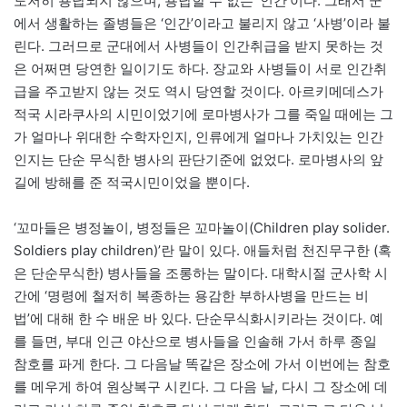
도저히 용납되지 않으며, 용납할 수 없는 ‘인간’이다. 그래서 군
에서 생활하는 졸병들은 ‘인간’이라고 불리지 않고 ‘사병’이라 불
린다. 그러므로 군대에서 사병들이 인간취급을 받지 못하는 것
은 어쩌면 당연한 일이기도 하다. 장교와 사병들이 서로 인간취
급을 주고받지 않는 것도 역시 당연할 것이다. 아르키메데스가
적국 시라쿠사의 시민이었기에 로마병사가 그를 죽일 때에는 그
가 얼마나 위대한 수학자인지, 인류에게 얼마나 가치있는 인간
인지는 단순 무식한 병사의 판단기준에 없었다. 로마병사의 앞
길에 방해를 준 적국시민이었을 뿐이다.
‘꼬마들은 병정놀이, 병정들은 꼬마놀이(Children play solider.
Soldiers play children)’란 말이 있다. 애들처럼 천진무구한 (혹
은 단순무식한) 병사들을 조롱하는 말이다. 대학시절 군사학 시
간에 ‘명령에 철저히 복종하는 용감한 부하사병을 만드는 비
법’에 대해 한 수 배운 바 있다. 단순무식화시키라는 것이다. 예
를 들면, 부대 인근 야산으로 병사들을 인솔해 가서 하루 종일
참호를 파게 한다. 그 다음날 똑같은 장소에 가서 이번에는 참호
를 메우게 하여 원상복구 시킨다. 그 다음 날, 다시 그 장소에 데