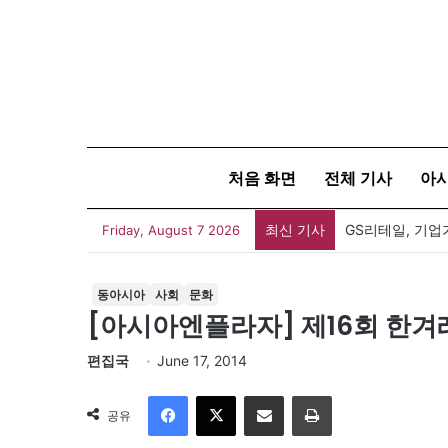
처음 화면
전체 기사
아
최신 기사
GS리테일, 기업
Friday, August 7 2026
동아시아
사회
문화
[아시아엔플라자] 제16회 한
편집국
June 17, 2014
Facebook
X
이메일
인쇄
공유