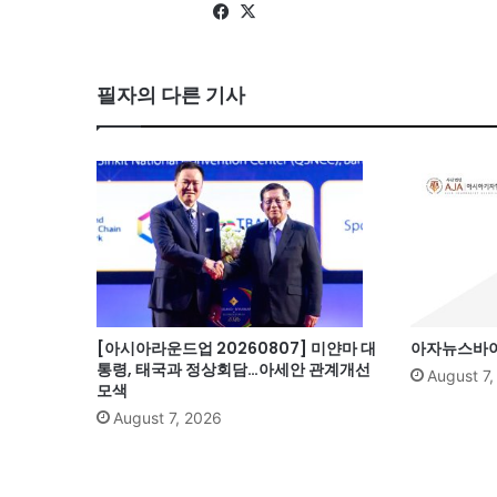
Fa
X
ce
bo
필자의 다른 기사
ok
[아시아라운드업 20260807] 미얀마 대
아자뉴스바이트
통령, 태국과 정상회담…아세안 관계개선
August 7
모색
August 7, 2026