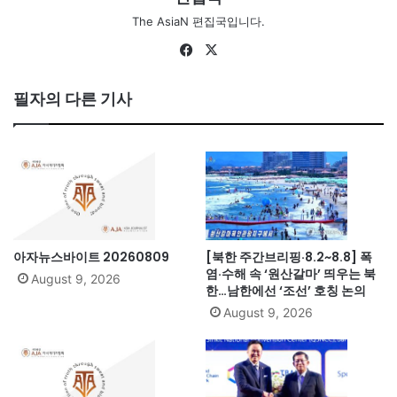
The AsiaN 편집국입니다.
Fa
X
ce
bo
필자의 다른 기사
ok
아자뉴스바이트 20260809
[북한 주간브리핑·8.2~8.8] 폭
염·수해 속 ‘원산갈마’ 띄우는 북
August 9, 2026
한…남한에선 ‘조선’ 호칭 논의
August 9, 2026