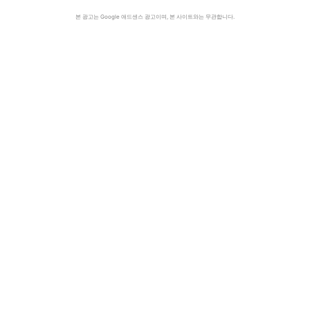
본 광고는 Google 애드센스 광고이며, 본 사이트와는 무관합니다.