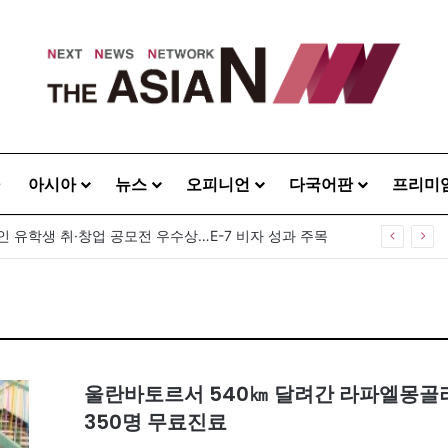
아시아
뉴스
오피니언
다국어판
프리미
인 유학생 취·창업 공모전 우수상…E-7 비자 성과 주목
울란바토르서 540㎞ 달려간 라파엘몽골리
350명 무료진료