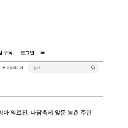
엄 구독
로그인
Sidebar
검
소셜미디어
색
아 의료진, 나담축제 앞둔 농촌 주민