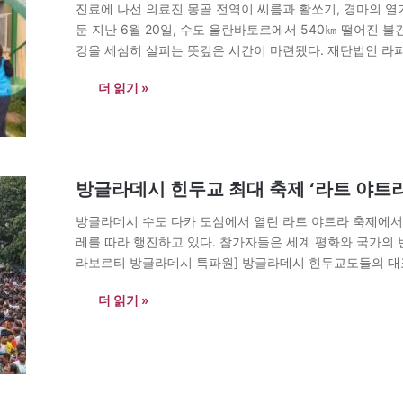
진료에 나선 의료진 몽골 전역이 씨름과 활쏘기, 경마의 열
둔 지난 6월 20일, 수도 울란바토르에서 540㎞ 떨어진 
강을 세심히 살피는 뜻깊은 시간이 마련됐다. 재단법인 
이날 보건의료 취약지역인 바양아그트 솜을 찾아 ‘2026년
더 읽기 »
방글라데시 힌두교 최대 축제 ‘라트 야트라
방글라데시 수도 다카 도심에서 열린 라트 야트라 축제에서
레를 따라 행진하고 있다. 참가자들은 세계 평화와 국가의 번
라보르티 방글라데시 특파원] 방글라데시 힌두교도들의 대표적인
제)’가 수도 다카를 비롯한 전국 각지에서 세계 평화와…
더 읽기 »