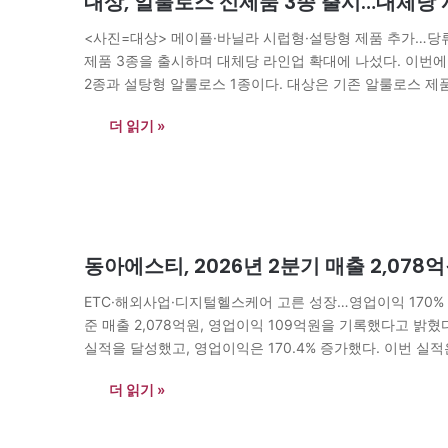
대상, 알룰로스 신제품 3종 출시…대체당 
<사진=대상> 메이플·바닐라 시럽형·설탕형 제품 추가…당류
제품 3종을 출시하며 대체당 라인업 확대에 나섰다. 이번에
2종과 설탕형 알룰로스 1종이다. 대상은 기존 알룰로스 제
략을 강화한다는 전략이다. 시럽형 제품은 자체 생산한 알
더 읽기 »
동아에스티, 2026년 2분기 매출 2,07
ETC·해외사업·디지털헬스케어 고른 성장…영업이익 170% 
준 매출 2,078억원, 영업이익 109억원을 기록했다고 밝혔다
실적을 달성했고, 영업이익은 170.4% 증가했다. 이번 실적
부문의 고른 성장에 힘입은 결과다. ETC 부문은 주력 품목
더 읽기 »