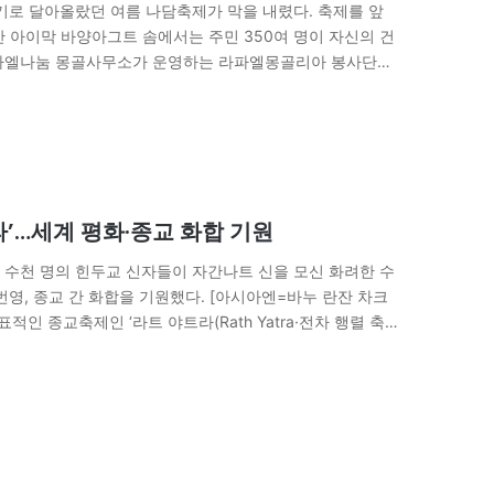
기로 달아올랐던 여름 나담축제가 막을 내렸다. 축제를 앞
불간 아이막 바양아그트 솜에서는 주민 350여 명이 자신의 건
라파엘나눔 몽골사무소가 운영하는 라파엘몽골리아 봉사단은
…
’…세계 평화·종교 화합 기원
 수천 명의 힌두교 신자들이 자간나트 신을 모신 화려한 수
영, 종교 간 화합을 기원했다. [아시아엔=바누 란잔 차크
 종교축제인 ‘라트 야트라(Rath Yatra·전차 행렬 축