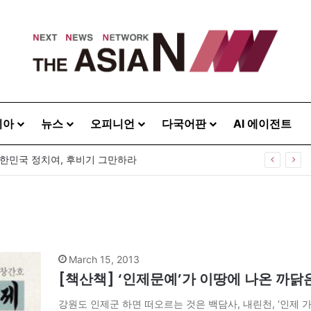
시아
뉴스
오피니언
다국어판
AI 에이전트
대한민국 정치여, 후비기 그만하라
March 15, 2013
[책산책] ‘인제문예’가 이땅에 나온 까닭
강원도 인제군 하면 떠오르는 것은 백담사, 내린천, ‘인제 가