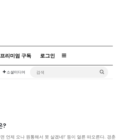
프리미엄 구독
로그인
Sidebar
검
소셜미디어
색
은?
면 언제 오나 원통해서 못 살겠네!’ 등이 얼른 떠오른다. 경춘