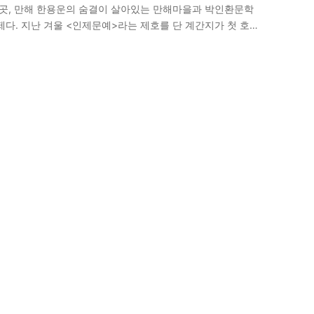
 곳, 만해 한용운의 숨결이 살아있는 만해마을과 박인환문학
제다. 지난 겨울 <인제문예>라는 제호를 단 계간지가 첫 호를