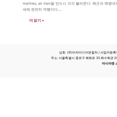
marines, air men을 반드시 각각 불러준다. 해군과
세에 완전히 역행이다.…
더 읽기 »
상호: (주)아자미디어앤컬처 /
사업자등록번호
주소: 서울특별시 종로구 혜화로 35 화수회관 207호 
아시아엔 