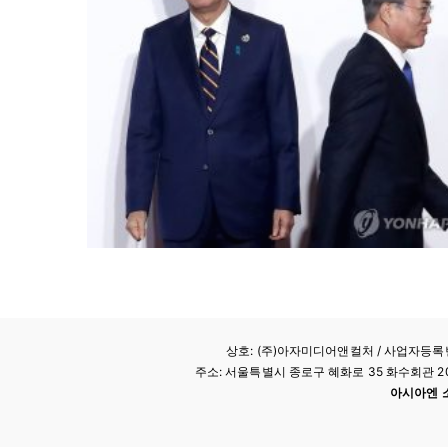
상호: (주)아자미디어앤컬처 /
사업자등록번호
주소: 서울특별시 종로구 혜화로 35 화수회관 207호 
아시아엔 