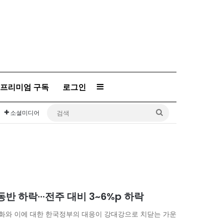
프리미엄 구독
로그인
Sidebar
검
소셜미디어
색
 하락···전주 대비 3~6%p 하락
화와 이에 대한 한국정부의 대응이 강대강으로 치닫는 가운