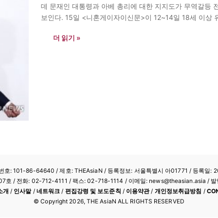
데 문재인 대통령과 아베 총리에 대한 지지도가 무역갈등 
보인다. 15일 <니혼게이자이신문>이 12~14일 18세 이
베 내각의 지지율은 49%를 기록했다. 매달 정례적으로
더 읽기 »
: 101-86-64640
/ 제호: THEAsiaN / 등록정보: 서울특별시 아01771 / 등록일: 20
/ 전화: 02-712-4111 /
팩스: 02-718-1114
/ 이메일: news@theasian.asi
소개
/
인사말
/
네트워크
/
편집강령 및 보도준칙
/
이용약관
/
개인정보취급방침
/
CO
© Copyright
2026
, THE AsiaN ALL RIGHTS RESERVED