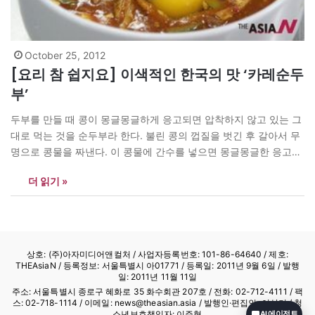
October 25, 2012
[요리 참 쉽지요] 이색적인 한국의 맛 ‘카레순두
부’
두부를 만들 때 콩이 몽글몽글하게 응고되면 압착하지 않고 있는 그
대로 먹는 것을 순두부라 한다. 불린 콩의 껍질을 벗긴 후 갈아서 무
명으로 콩물을 짜낸다. 이 콩물에 간수를 넣으면 몽글몽글한 응고물
과 함께 맑은 물이 생기는 데 이때의 이 응고물을 순두부라 하고, 함
더 읽기 »
께 생기는 맑은 물을 함께 넣어 먹어 순두부 고유의 맛을 볼…
상호: (주)아자미디어앤컬처 /
사업자등록번호: 101-86-64640
/ 제호:
THEAsiaN / 등록정보: 서울특별시 아01771 / 등록일: 2011년 9월 6일 / 발행
일: 2011년 11월 11일
주소: 서울특별시 종로구 혜화로 35 화수회관 207호 / 전화: 02-712-4111 /
팩
스: 02-718-1114
/ 이메일: news@theasian.asia / 발행인·편집인: 이상기 / 청
소년보호책임자: 이주형
AI 에이전트