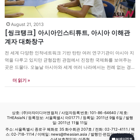
August 21, 2013
[씽크탱크] 아시아인스티튜트, 아시아 이해관
계자 대화창구
전 세계 다양한 인적네트워크 기반 탄탄 여러 연구기관이 아시아 지
역을 다루고 있지만 균형잡힌 관점에서 진정한 국제화를 보여주는
곳은 드물다. 오늘날 아시아와 세계 여러 나라에서는 전례 없는 경
제?기술 통합을 위해 진정한 국제기관을 필요로 하고 있다. 아시아
더 읽기 »
인스티튜트(소장 임마누엘 페스트라이쉬)는 그러한 필요에 맞춰 지
난 6년 넘게 발전해 오고 있는 연구소다. 아시아 전 지역…
상호: (주)아자미디어앤컬처 /
사업자등록번호: 101-86-64640
/ 제호:
THEAsiaN / 등록정보: 서울특별시 아01771 / 등록일: 2011년 9월 6일 / 발행
일: 2011년 11월 11일
주소: 서울특별시 종로구 혜화로 35 화수회관 207호 / 전화: 02-712-4111 /
팩
스: 02-718-1114
/ 이메일: news@theasian.asia / 발행인·편집인: 이상기 / 청
소년보호책임자: 이주형
AI 에이전트