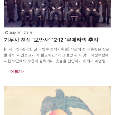
July 30, 2018
기무사 전신 ‘보안사’ 12·12 ‘쿠데타의 추억’
[아시아엔=김국헌 전 국방부 정책기획관] 박근혜 전 대통령은 장관
들에게 “대면보고가 꼭 필요해요?”라고 물었다. 이것이 국정수행에
대한 박근혜의 수준과 실력이다. 촛불을 진압하기 위해서 계엄령이
선포된다면 이것은 박정희의 10월유신과 같은 친위 쿠데타다. 박근
더 읽기 »
혜가 쫓겨난 것은 20여명의 여당의원이 탄핵 의결에 가담했기 때문
이다. 이 사태를 어떻게 돌파하느냐를 최순실에 물어볼 것인가? 민
비나 서태후가 그리 흔한가? 계엄이…