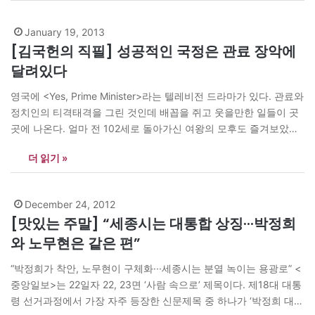
보 읽고 반가웠습니다. 전화 많이…
January 19, 2013
[김국헌의 직필] 성공적인 국정은 관료 장악에
달려있다
영국에 <Yes, Prime Minister>라는 텔레비전 드라마가 있다. 관료와
정치인의 티격태격을 그린 것인데 배꼽을 쥐고 웃을만한 일들이 곳
곳에 나온다. 얼마 전 102세로 돌아가신 여왕의 모후도 즐겨보았다
고 한다. 인수위에서 하는 일들을 두고 비판이 많다. 첫째 교수들이
더 읽기 »
많은데 이들이 국정 운영경험이 없다는 것이다. 당선인이 안전을 중
시한다고 해서 꼭 행정안전부를 안전행정부로 바꾸어야 되는가? 옛
날…
December 24, 2012
[맛있는 주말] “세종시는 대통합 상징···박정희
와 노무현은 같은 편”
“박정희가 착안, 노무현이 구체화···세종시는 분열 녹이는 용광로” <
중앙일보>는 22일자 22, 23면 ‘사람 속으로’ 제목이다. 제18대 대통
령 선거과정에서 가장 자주 등장한 신문제목 중 하나가 ‘박정희 대