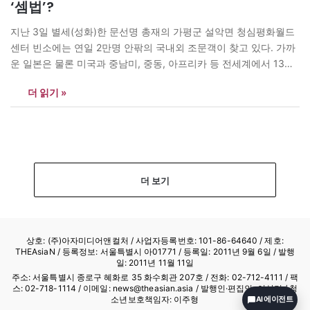
‘셈법’?
지난 3일 별세(성화)한 문선명 총재의 가평군 설악면 청심평화월드
센터 빈소에는 연일 2만명 안팎의 국내외 조문객이 찾고 있다. 가까
운 일본은 물론 미국과 중남미, 중동, 아프리카 등 전세계에서 13일
현재 5만명의 조문객이 찾았다. 빈소에는 이명박 대통령이 보낸 조
더 읽기 »
화가 한 가운데 눈에 띄고, 성화단(조문대)에 오르면서 오른쪽에 전
두환 전 대통령과?故 김대중 전 대통령 부인 이희호…
더 보기
상호: (주)아자미디어앤컬처 /
사업자등록번호: 101-86-64640
/ 제호:
THEAsiaN / 등록정보: 서울특별시 아01771 / 등록일: 2011년 9월 6일 / 발행
일: 2011년 11월 11일
주소: 서울특별시 종로구 혜화로 35 화수회관 207호 / 전화: 02-712-4111 /
팩
스: 02-718-1114
/ 이메일: news@theasian.asia / 발행인·편집인: 이상기 / 청
소년보호책임자: 이주형
AI 에이전트