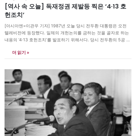
[역사 속 오늘] 독재정권 제발등 찍은 ‘4·13 호
헌조치’
[아시아엔=이관우 기자] 1987년 오늘 당시 전두환 대통령은 오전
텔레비전에 등장했다. 일체의 개헌논의를 금하는 것을 골자로 하는
내용의 ‘4·13 호헌조치’를 발표하기 위해서다. 당시 전두환의 5공 정
부는 “평화적인 정부이양과 서울 올림픽의 성공적 개최를 위해 소모
더 읽기 »
적인 개헌논의를 지양한다”며 아래와 같은 조치를 발표했다. 즉 △
개헌논의를 빙자해 실정법을 어기는 행위를 엄단하며 △이와 관련
한 사범은 구속수사를…