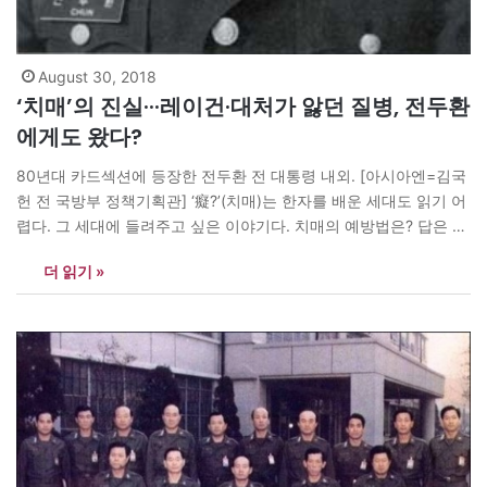
August 30, 2018
‘치매’의 진실···레이건·대처가 앓던 질병, 전두환
에게도 왔다?
80년대 카드섹션에 등장한 전두환 전 대통령 내외. [아시아엔=김국
헌 전 국방부 정책기획관] ‘癡?’(치매)는 한자를 배운 세대도 읽기 어
렵다. 그 세대에 들려주고 싶은 이야기다. 치매의 예방법은? 답은 간
단하다. 뾰쪽한 답이 없다. 세계를 움직이던 레이건과 대처도 치매임
더 읽기 »
을 국민에 알리고 떠났다. 영민하기 그지없던 조성태 전 국방장관도
이제 부인을 못 알아보는 지경에 이르렀다. 치매를 예방하기…