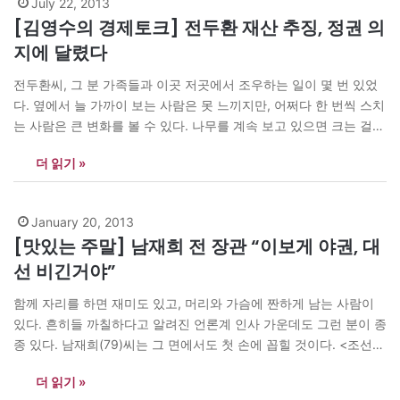
July 22, 2013
[김영수의 경제토크] 전두환 재산 추징, 정권 의
지에 달렸다
전두환씨, 그 분 가족들과 이곳 저곳에서 조우하는 일이 몇 번 있었
다. 옆에서 늘 가까이 보는 사람은 못 느끼지만, 어쩌다 한 번씩 스치
는 사람은 큰 변화를 볼 수 있다. 나무를 계속 보고 있으면 크는 걸
모르지만 몇 년마다 보면 확연히 알 수 있듯이. 성격이 서글서글하고
더 읽기 »
매사에 시원시원한 결단력이 있다. 박 대통령께서…
January 20, 2013
[맛있는 주말] 남재희 전 장관 “이보게 야권, 대
선 비긴거야”
함께 자리를 하면 재미도 있고, 머리와 가슴에 짠하게 남는 사람이
있다. 흔히들 까칠하다고 알려진 언론계 인사 가운데도 그런 분이 종
종 있다. 남재희(79)씨는 그 면에서도 첫 손에 꼽힐 것이다. <조선일
보>는 19~20일자 Why? 톱기사로 그의 인터뷰를 실었다. 20일 아
더 읽기 »
침 댁으로 전화를 드렸다. -새해 복 많이 받으십시오, 선배님. 조선일