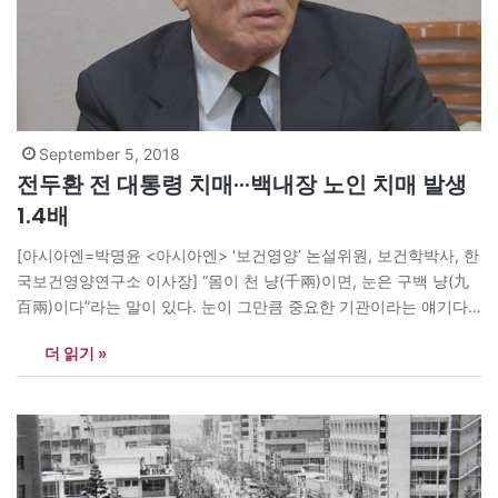
September 5, 2018
전두환 전 대통령 치매···백내장 노인 치매 발생
1.4배
[아시아엔=박명윤 <아시아엔> ‘보건영양’ 논설위원, 보건학박사, 한
국보건영양연구소 이사장] “몸이 천 냥(千兩)이면, 눈은 구백 냥(九
百兩)이다”라는 말이 있다. 눈이 그만큼 중요한 기관이라는 얘기다.
우리나라 국민은 안과질환 예방에 소홀하여 4명 중 1명은 안과 검사
더 읽기 »
를 받지 않은 것으로 나타났다. 김안과병원 백승희 박사팀이 12세
이상을 대상으로 한 조사에서 26.5%가 “지금까지 한 번도 안과 검사
를 받아 본적이…