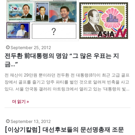
September 25, 2012
전두환 前대통령의 명암 “그 많은 우표는 지
금…”
전 재산이 29만원 뿐이라던 전두환 전 대통령(81)이 최근 고급 골프
장에서 골프를 즐기고 양주 파티를 벌인 것으로 알려져 빈축을 사고
있다. 서울 안국동 갤러리 아트링크에서 열리고 있는 ‘대통령의 빛과
그림자’ 展에서 그의 과거 시절 모습을?볼 기회가 있었다. 전시된 사
더 읽기 »
진 외?수십 종의 기념우표가 인상적이었다. 그가 11, 12대 8년 남짓
한 대통령 재임 기간…
September 13, 2012
[이상기칼럼] 대선후보들의 문선명총재 조문