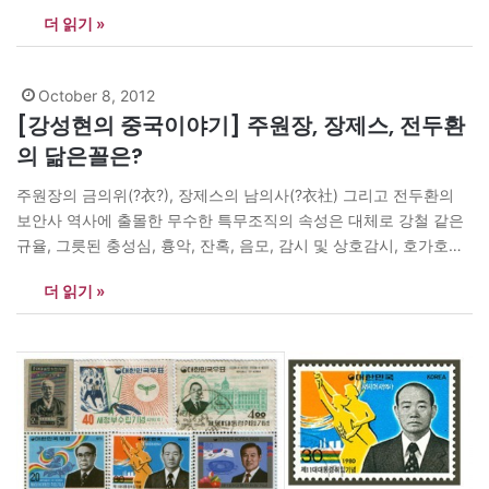
노무현 대결’임을 생생히 기억하는 터에, 박정희와 노무현을 한편으
더 읽기 »
로 묶다니? 중앙일보는 신행정수도추진위원장을 지낸 김안제(76)
서울대 명예교수 겸 한국자치발전연구원장을 인터뷰했다. -세종의
리더십에 가장 가까운 역대 대통령은? “박정희…
October 8, 2012
[강성현의 중국이야기] 주원장, 장제스, 전두환
의 닮은꼴은?
주원장의 금의위(?衣?), 장제스의 남의사(?衣社) 그리고 전두환의
보안사 역사에 출몰한 무수한 특무조직의 속성은 대체로 강철 같은
규율, 그릇된 충성심, 흉악, 잔혹, 음모, 감시 및 상호감시, 호가호위,
탐욕 등으로 요약된다. 특무조직은 독재자의 최후가 그렇듯, 그 속성
더 읽기 »
상 사회에 온갖 해악을 끼치다 결국 종막을 고하고 만다. 봉건시대
황제들이나 히틀러, 장제스를 비롯한 동서고금의 독재자들은 자신
의…