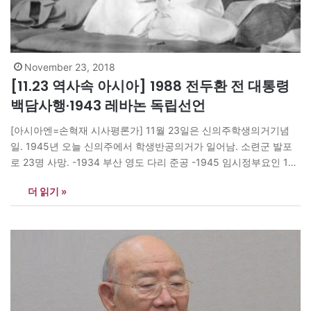
November 23, 2018
[11.23 역사속 아시아] 1988 전두환 전 대통령
백담사행·1943 레바논 독립선언
[아시아엔=손혁재 시사평론가] 11월 23일은 신의주학생의거기념
일. 1945년 오늘 신의주에서 학생반공의거가 일어남. 소련군 발포
로 23명 사망. -1934 부산 영도 다리 준공 -1945 임시정부요인 1진
(김구 주석 등 14명) 귀국. -조선일보 복간, 매일신보 서울신문으로
더 읽기 »
이름 바꿈 -1946 남조선노동당 결성 -1988 전두환 전 대통령 대국
민사과 후 인제 백담사로 떠남. 재임 중 비리를 사과하고 남은 정치
자금…