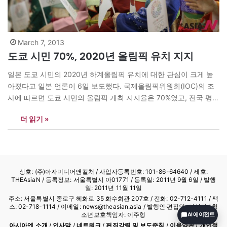
March 7, 2013
도쿄 시민 70%, 2020년 올림픽 유치 지지
일본 도쿄 시민의 2020년 하계올림픽 유치에 대한 관심이 크게 높
아졌다고 일본 언론이 6일 보도했다. 국제올림픽위원회(IOC)의 조
사에 따르면 도쿄 시민의 올림픽 개최 지지율은 70%였고, 전국 평균
지지율은 67%였다. 이는 IOC가 지난해 5월에 발표한 도쿄 시민의
더 읽기 »
지지율(47%)보다 23% 포인트 높아진 것이다. 이에 대해 다케다 쓰
네카즈(竹田恒和) 일본올림픽위원회 회장은 “매우 기쁘다”며 “목표
를 달성했다”고 말했다.…
상호: (주)아자미디어앤컬처 /
사업자등록번호: 101-86-64640
/ 제호:
THEAsiaN / 등록정보: 서울특별시 아01771 / 등록일: 2011년 9월 6일 / 발행
일: 2011년 11월 11일
주소: 서울특별시 종로구 혜화로 35 화수회관 207호 / 전화: 02-712-4111 /
팩
스: 02-718-1114
/ 이메일: news@theasian.asia / 발행인·편집인: 이상기 / 청
소년보호책임자: 이주형
AI 에이전트
아시아엔 소개
/
인사말
/
네트워크
/
편집강령 및 보도준칙
/
이용약관
/
개인정